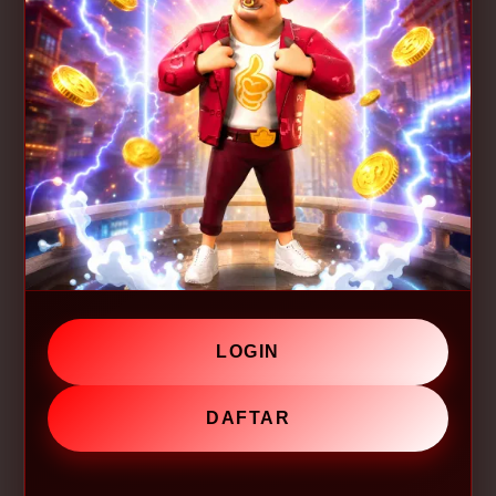
LOGIN
DAFTAR