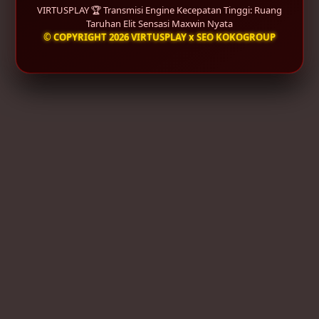
VIRTUSPLAY 🏆 Transmisi Engine Kecepatan Tinggi: Ruang
Taruhan Elit Sensasi Maxwin Nyata
© COPYRIGHT 2026 VIRTUSPLAY x SEO KOKOGROUP