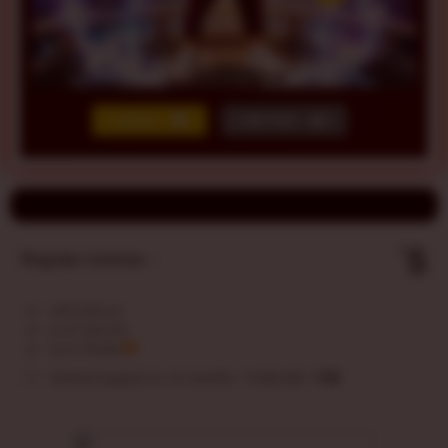
LOGIN
DAFTAR
Show More
5
$
Regular License
Regular
Included:
VIRTUSPLAY
License
Included:
SLOT GACOR
SELECTED
Included:
SLOT RESMI
88
$
100.00
10
Extend support to 12 months
$
$
Maksimalkan
hoki Anda di
VIRTUSPLAY!