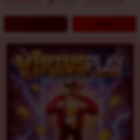
By
VIRTUSPLAY
777
sales
SLOT GACOR
LOGIN
DAFTAR