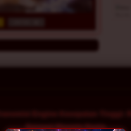
DAFTAR
UPDATE W
ansmisi Engine Kecepatan Tinggi: R
Sensasi Maxwin Nyata