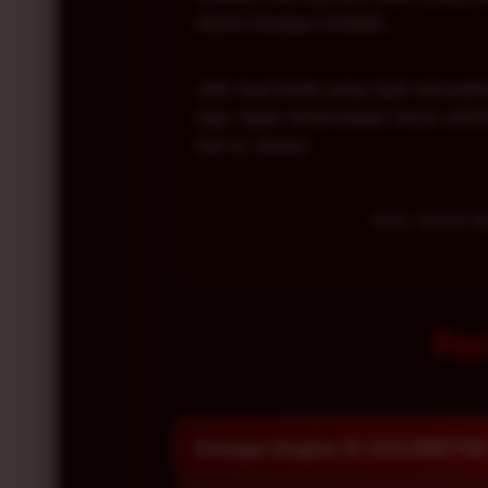
dalam hitungan milidetik.
Jadi, buat bosku yang ingin merasak
juga. Ingat, kemenangan besar adala
hari ini, bosku!
Noted: Mainlah de
Pe
Kenapa Engine Di GOLDBET88 