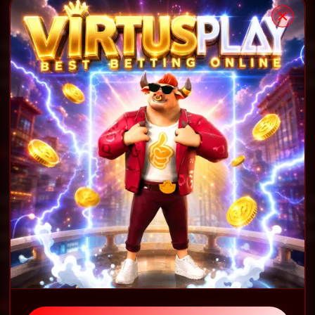
 ngebut dan berkelas? Wajar kalau para pemain pro kini menet
ma engine yang lemot saat momen krusial. Nah, VIRTUSPLAY te
dirkan ruang taruhan elit yang mampu memproses setiap put
.
ine Kecepatan Tinggi
rena taruhan sering tertahan (
delay
) saat server sedang 
ata permainan dikirim melalui jalur prioritas tanpa hambatan
mainan kamu terasa lebih responsif. Ruang taruhan kami dides
in terbuka lebar tanpa gangguan teknis.
Ruang Taruhan Elit