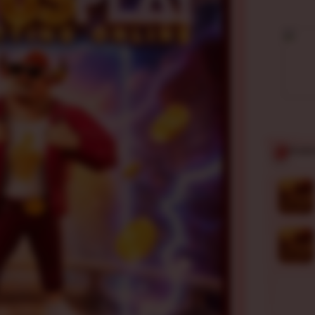
kilat.
V
i
e
w
l
i
c
e
PEME
n
s
e
d
e
t
a
i
l
s