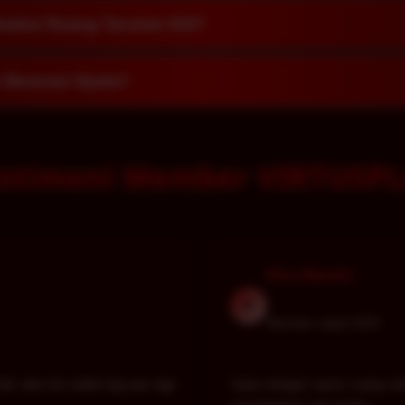
 terbaru yang didesain buat kecepatan tinggi. Jadi, res
ebut Ruang Taruhan Elit?
anan maksimal dengan antarmuka yang clean dan respons
i Beneran Nyata?
kita stabil dan fair, peluang kamu buat dapetin maxwin jad
stimoni Member VIRTUSP
Rina Maxwin
R
Member sejak 2025
k ada tuh istilah lag pas lagi
Suka banget sama ruang tar