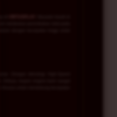
ap di
VIRTUSPLAY
. Masalah klasik di
lah melakukan perombakan total pada
aran dengan kecepatan tinggi untuk
ramai. Dengan teknologi
High-Speed
. Artinya, respon engine kami sangat
ain khusus untuk mendukung kecepatan