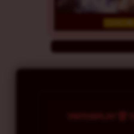
LOGIN
VIRTUSPLAY 🏆 Tr