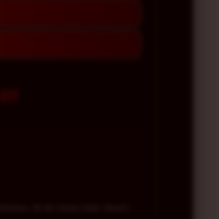
pon taruhan kamu bakal instan tanpa
if, bikin sensasi main jadi lebih
i lebih transparan dan nyata.
LAY
uhannya, elit dan kerasa beda. Maxwin-