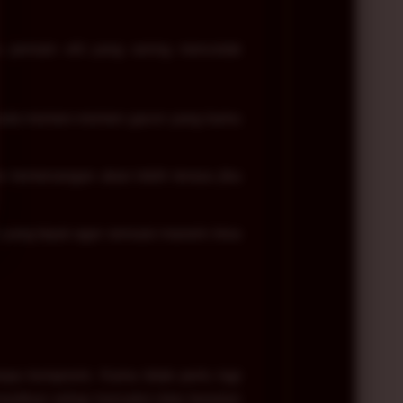
 pemain elit yang sering mencetak
 pada momen-momen gacor yang kamu
me kemenangan akan lebih terasa jika
 yang tepat agar sensasi maxwin bisa
npa kompromi. Kamu tidak perlu lagi
stikan setiap transaksi data berjalan