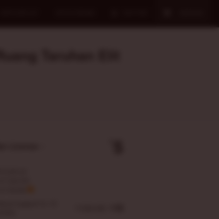
VIRTUSPLAY
SITUS RESMI
DAFTAR
MASUK
uang Taruhan Elit
5
$
ar License
88
lar License
$
SELECTED
luded:
RTUSPLAY
luded:
imalkan hoki Anda di VIRTUSPLAY!
OT GACOR
luded:
OT RESMI
kung infrastruktur web modern anti-lag
 menjamin kelancaran putaran dan
tend support to 12
100.00
10
$
$
es penarikan dana besar tuntas secepat
nths