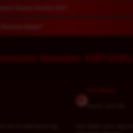
 terbaru yang didesain buat kecepatan tinggi. Jadi, res
ebut Ruang Taruhan Elit?
anan maksimal dengan antarmuka yang clean dan respons
i Beneran Nyata?
kita stabil dan fair, peluang kamu buat dapetin maxwin jad
stimoni Member VIRTUSP
Rina Maxwin
R
Member sejak 2025
k ada tuh istilah lag pas lagi
Suka banget sama ruang tar