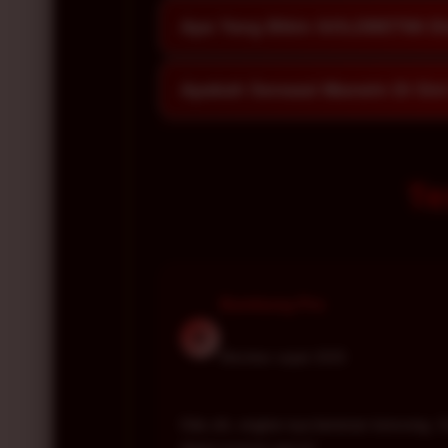
Kita pakai sistem transmisi engine
Apa Yang Bikin GOLDBET88 Dis
delay.
Sistem kami dibangun buat kenyam
Apakah Sensasi Maxwin Di Sin
berkelas.
Bener banget! Karena sistem engine 
Te
Bambang Pro
B
Member sejak 2025
Gila sih, engine-nya beneran kenceng. Ga