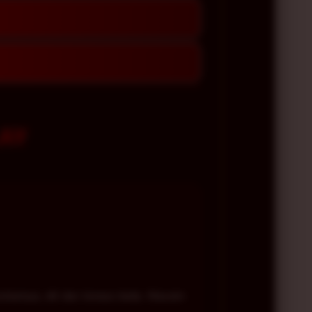
pon taruhan kamu bakal instan tanpa
if, bikin sensasi main jadi lebih
i lebih transparan dan nyata.
LAY
uhannya, elit dan kerasa beda. Maxwin-