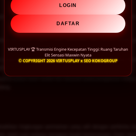
LOGIN
ne untuk hasil yang lebih memuaskan? Ikuti strategi para
DAFTAR
kan kecepatan engine untuk melakukan
spin
secara presisi
VIRTUSPLAY 🏆 Transmisi Engine Kecepatan Tinggi: Ruang Taruhan
Elit Sensasi Maxwin Nyata
 pergerakan simbol pada transmisi cepat kami; biasanya rit
© COPYRIGHT 2026 VIRTUSPLAY x SEO KOKOGROUP
ine.
rena sistem kami sudah elit, fokuslah pada pengaturan modal
tang.
dirkan lingkungan permainan yang adil dengan performa ta
dak stabil saat sedang mengejar target kemenangan. Kami mema