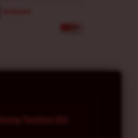
ma****i7
IDR 388,224.08
Gatot Kaca
INNER
LIVE FEED
al****a4
IDR 1,148,500.00
Gatot Kaca
la****u6
IDR 1,993,311.00
Fortune Tiger
ni****o3
IDR 2,594,980.00
Sugar Rush
sa****a4
IDR 969,878.78
Sweet Bonanza
uang Taruhan Elit