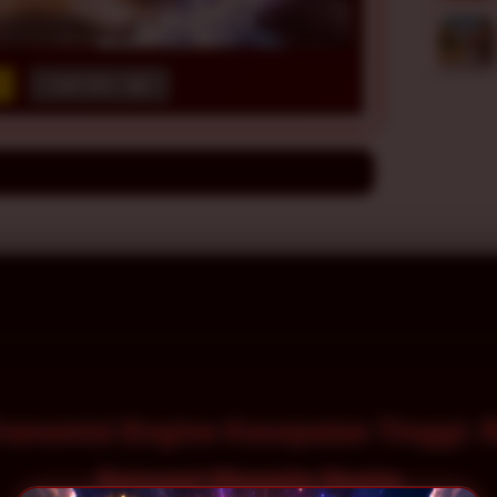
DAFTAR
UPDATE W
ansmisi Engine Kecepatan Tinggi: R
Sensasi Maxwin Nyata