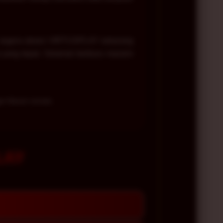
, segera akses VIRTUSPLAY sekarang
t yang tepat. Selamat berburu maxwin
ai hiburan semata.
LAY