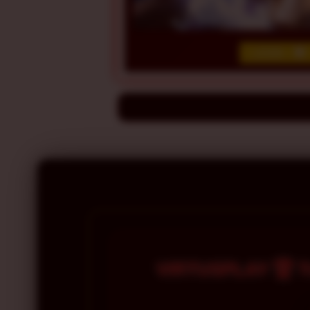
LOGIN
VIRTUSPLAY 🏆 Tr