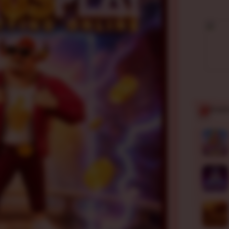
kilat.
V
i
e
w
l
i
c
e
PEME
n
s
e
d
e
t
a
i
l
s