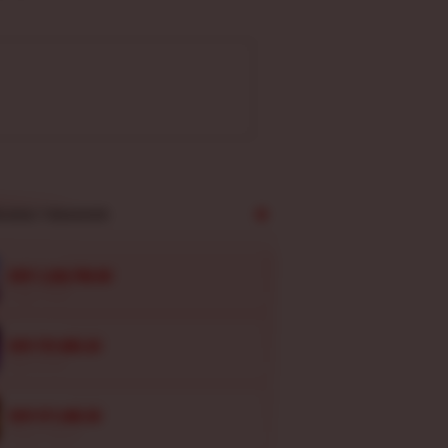
NANG TERAKHIR
fi****o1
IDR 1,226,796.00
Sugar Rush
vi****o0
IDR 737,885.20
Spaceman
ka****u4
IDR 517,468.38
King of Spear