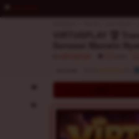
VIRTUSPLAY
TIPS JITU
SLOT GACOR
VIRTUSPLAY 🏆 Trans
Sensasi Maxwin Nya
By
VIRTUSPLAY
777
sales
S
5.00
Reviews
5.00
Item Details
99
stars
LOGIN