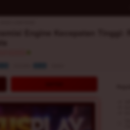
AKSES LOGIN RESMI
misi Engine Kecepatan Tinggi: R
ta
LOT GACOR
Comments
Support
9.999
999.888
DAFTAR
Regul
Regu
Inc
VI
Inc
Maks
SL
Inc
SL
Didu
yang
Ex
pros
mo