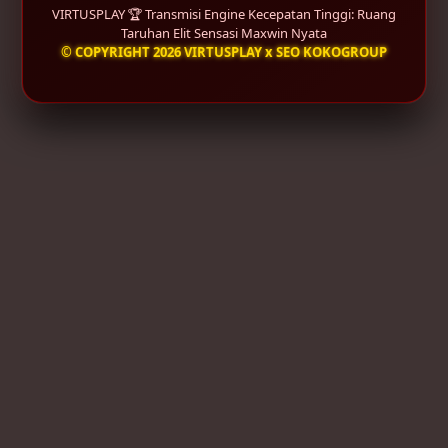
VIRTUSPLAY 🏆 Transmisi Engine Kecepatan Tinggi: Ruang
Taruhan Elit Sensasi Maxwin Nyata
© COPYRIGHT 2026 VIRTUSPLAY x SEO KOKOGROUP