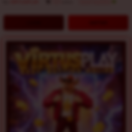
By
VIRTUSPLAY
777
sales
SLOT GACOR
LOGIN
DAFTAR