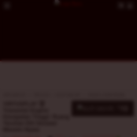
VIRTUSPLAY
TIPS JITU
SLOT GACOR
AKSES LOGIN RESMI
VIRTUSPLAY 🏆
10
$
Transmisi Engine
Kecepatan Tinggi: Ruang
Taruhan Elit Sensasi
Maxwin Nyata