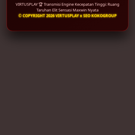
VIRTUSPLAY 🏆 Transmisi Engine Kecepatan Tinggi: Ruang
Taruhan Elit Sensasi Maxwin Nyata
© COPYRIGHT 2026 VIRTUSPLAY x SEO KOKOGROUP