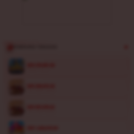
Didukung
infrastruktur
web modern
anti-lag yang
menjamin
kelancaran
putaran dan
proses
PEMENANG TERAKHIR
penarikan
dana besar
vi****o9
tuntas
IDR 279,991.00
Kadita Ocean
secepat kilat.
re****a7
V
IDR 259,815.36
i
Chocolate Deluxe
e
di****n9
w
IDR 507,876.02
l
Chocolate Deluxe
i
c
la****u6
IDR 1,644,610.04
e
Sweet Bonanza