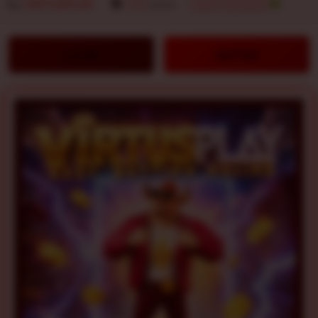
By
VIRTUSPLAY
777
sales
SLOT GACOR
LOGIN
DAFTAR