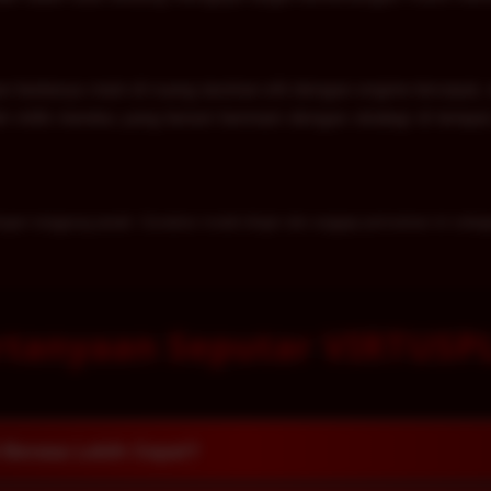
an bedanya main di ruang taruhan elit dengan
engine
tercepat
h milik mereka yang berani bermain dengan strategi di tempa
ngan tanggung jawab. Gunakan modal dingin dan anggap permainan ini sebag
rtanyaan Seputar VIRTUSP
Berasa Lebih Cepat?