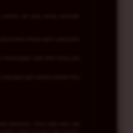
 pemain elit yang sering mencetak
 pada momen-momen gacor yang kamu
me kemenangan akan lebih terasa jika
 yang tepat agar sensasi maxwin bisa
npa kompromi. Kamu tidak perlu lagi
stikan setiap transaksi data berjalan