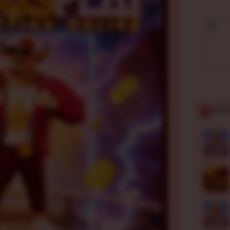
kilat.
V
i
e
w
l
i
c
e
PEME
n
s
e
d
e
t
a
i
l
s