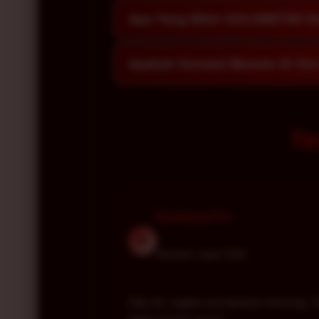
Kita pakai sistem transmisi engine
Apa Yang Bikin GOLDBET88 Dis
delay.
Sistem kami dibangun buat kenyam
Apakah Sensasi Maxwin Di Sin
berkelas.
Bener banget! Karena sistem engine 
Te
Bambang Pro
B
Member sejak 2025
Gila sih, engine-nya beneran kenceng. Ga