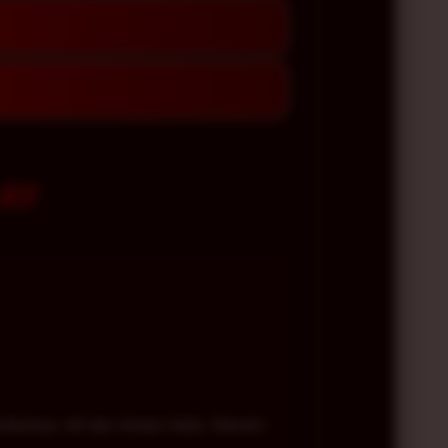
pon taruhan kamu bakal instan tanpa
if, bikin sensasi main jadi lebih
i lebih transparan dan nyata.
LAY
uhannya, elit dan kerasa beda. Maxwin-