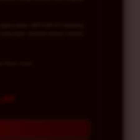
, segera akses VIRTUSPLAY sekarang
t yang tepat. Selamat berburu maxwin
ai hiburan semata.
LAY