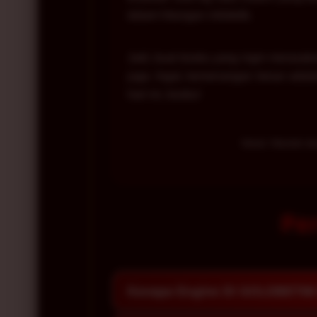
dalam hitungan milidetik.
Jadi, buat bosku yang ingin merasak
juga. Ingat, kemenangan besar adala
hari ini, bosku!
Noted: Mainlah de
Pe
Kenapa Engine Di GOLDBET88 