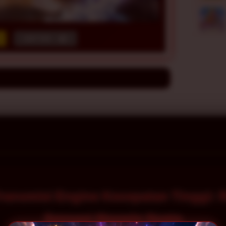
DAFTAR
UPDATE W
ansmisi Engine Kecepatan Tinggi: R
Sensasi Maxwin Nyata