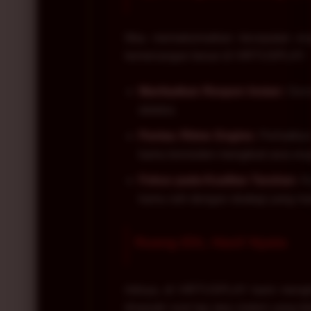
Mau memaksimalkan kecepatan engi
kemenangan besar di VIRTUSPLAY:
Manfaatkan Respon Instan:
Guna
deteksi.
Pantau Ritme Engine:
Perhatikan
kamu konsisten mengikuti arus eng
Fokus pada Kualitas Taruhan:
Ka
kamu raih dengan strategi yang ma
Ruang Elit, Hasil Nyata
Intinya, di VIRTUSPLAY kami mengha
khawatir soal
lag
atau sistem yang ti