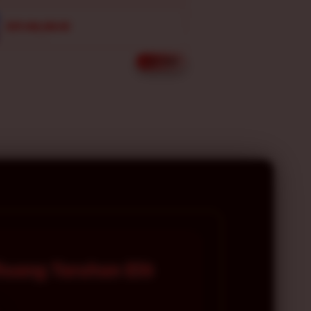
la****u4
IDR 646,266.60
Sugar Rush
INNER
LIVE FEED
sa****a9
IDR 977,849.18
Fortune Tiger
bi****a5
IDR 1,212,849.00
Wild Bounty
ka****u6
IDR 1,942,790.00
Spaceman
ra****a2
IDR 2,500,003.00
Fortune Tiger
uang Taruhan Elit