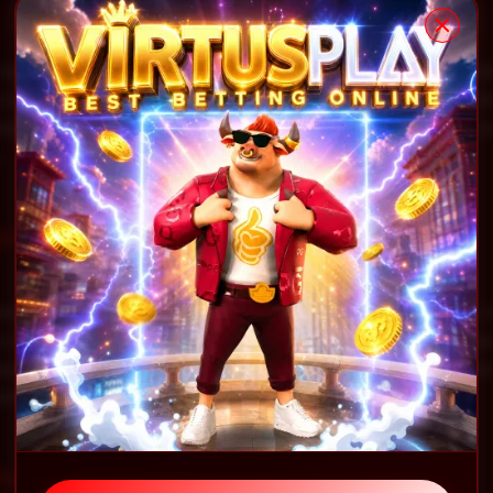
 ngebut dan berkelas? Wajar kalau para pemain pro kini menet
ma engine yang lemot saat momen krusial. Nah, VIRTUSPLAY te
dirkan ruang taruhan elit yang mampu memproses setiap put
.
ine Kecepatan Tinggi
rena taruhan sering tertahan (
delay
) saat server sedang 
ata permainan dikirim melalui jalur prioritas tanpa hambatan
mainan kamu terasa lebih responsif. Ruang taruhan kami dides
in terbuka lebar tanpa gangguan teknis.
Ruang Taruhan Elit