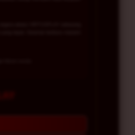
, segera akses VIRTUSPLAY sekarang
t yang tepat. Selamat berburu maxwin
ai hiburan semata.
LAY