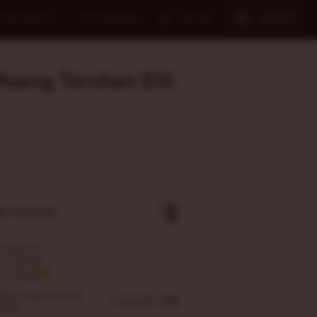
VIRTUSPLAY
SITUS RESMI
DAFTAR
MASUK
uang Taruhan Elit
5
$
ar License
88
lar License
$
SELECTED
luded:
RTUSPLAY
luded:
imalkan hoki Anda di VIRTUSPLAY!
OT GACOR
luded:
OT RESMI
kung infrastruktur web modern anti-lag
 menjamin kelancaran putaran dan
tend support to 12
100.00
10
$
$
es penarikan dana besar tuntas secepat
nths