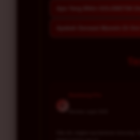
Kita pakai sistem transmisi engine
Apa Yang Bikin GOLDBET88 Dis
delay.
Sistem kami dibangun buat kenyam
Apakah Sensasi Maxwin Di Sin
berkelas.
Bener banget! Karena sistem engine 
Te
Bambang Pro
B
Member sejak 2025
Gila sih, engine-nya beneran kenceng. Ga