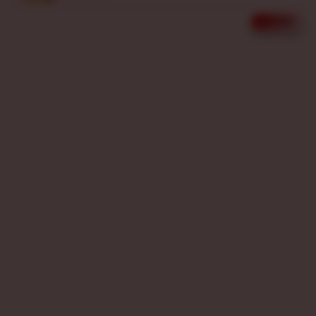
n
s
UPDATE WINNER
LIVE FEED
at****r2
e
IDR 674,741.10
d
Kadita Ocean
e
ar****o3
t
IDR 1,806,428.00
a
Sugar Rush
i
l
ri****o0
IDR 2,533,795.00
s
Chocolate Deluxe
sa****a8
IDR 1,942,124.90
Sugar Rush