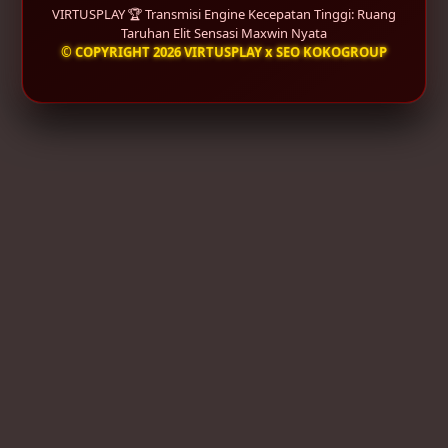
VIRTUSPLAY 🏆 Transmisi Engine Kecepatan Tinggi: Ruang
Taruhan Elit Sensasi Maxwin Nyata
© COPYRIGHT 2026 VIRTUSPLAY x SEO KOKOGROUP