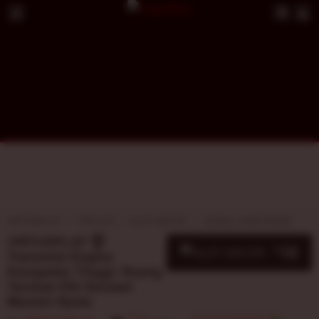
VIRTUSPLAY
TIPS JITU
SLOT GACOR
AKSES LOGIN RESMI
VIRTUSPLAY 🏆
10
$
Transmisi Engine
Kecepatan Tinggi: Ruang
Taruhan Elit Sensasi
Maxwin Nyata