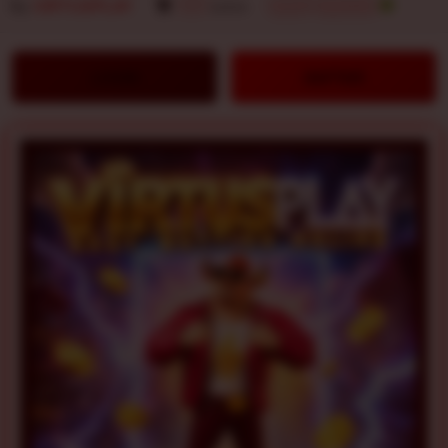
By
VIRTUSPLAY
777
sales
SLOT GACOR
LOGIN
DAFTAR