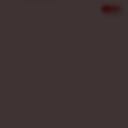
n
s
UPDATE WINNER
LIVE FEED
bi****a1
e
IDR 526,861.00
d
Kadita Ocean
e
ka****u3
t
IDR 479,122.00
a
Sweet Bonanza
i
l
sa****a2
IDR 2,439,261.00
s
King of Spear
al****a7
IDR 2,077,866.00
King of Spear