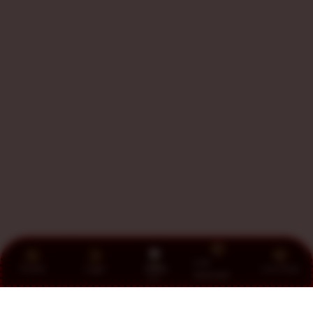
Link
Promo
Login
Daftar
Live Chat
Alternatif