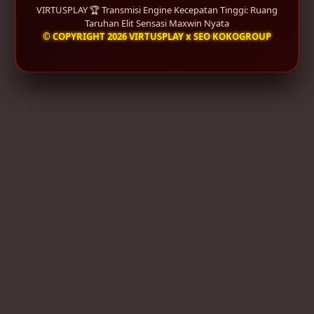
VIRTUSPLAY 🏆 Transmisi Engine Kecepatan Tinggi: Ruang
Taruhan Elit Sensasi Maxwin Nyata
© COPYRIGHT 2026 VIRTUSPLAY x SEO KOKOGROUP