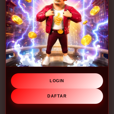
LOGIN
DAFTAR