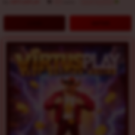
By
VIRTUSPLAY
777
sales
SLOT GACOR
LOGIN
DAFTAR