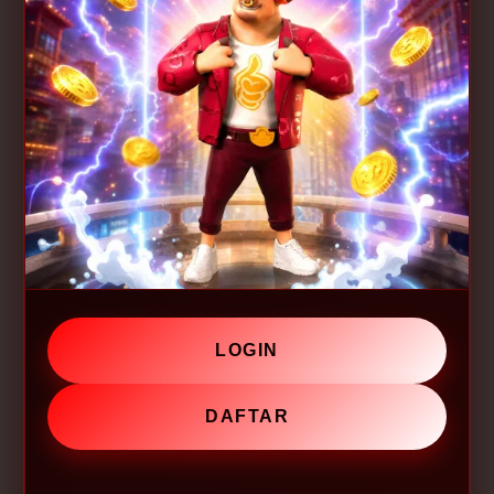
LOGIN
DAFTAR