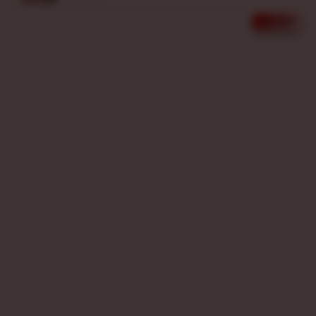
n
s
UPDATE WINNER
LIVE FEED
ri****o5
e
IDR 2,423,122.00
d
King of Spear
e
bi****a7
t
IDR 1,603,446.04
a
King of Spear
i
l
ni****o1
IDR 1,255,175.00
s
Lucky Neko
ka****u4
IDR 1,191,932.00
Wild Bounty