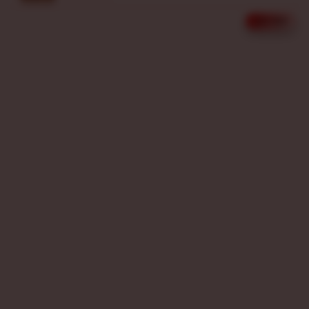
n
s
UPDATE WINNER
LIVE FEED
ra****a9
e
IDR 310,628.30
d
Lucky Neko
e
la****u7
t
IDR 2,370,680.00
a
Kadita Ocean
i
l
ra****a1
IDR 2,043,873.00
s
Spaceman
bi****a7
IDR 759,152.00
Wild Bounty