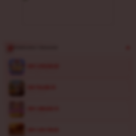
Didukung
infrastruktur
web modern
anti-lag yang
menjamin
kelancaran
putaran dan
proses
PEMENANG TERAKHIR
penarikan
dana besar
di****n5
tuntas
IDR 1,078,592.00
Starlight Princess
secepat kilat.
sa****a5
V
IDR 754,300.78
i
Gatot Kaca
e
sa****a7
w
IDR 1,883,823.72
l
Lucky Neko
i
c
sa****a6
IDR 1,541,764.82
e
King of Spear