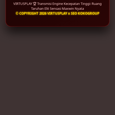
VIRTUSPLAY 🏆 Transmisi Engine Kecepatan Tinggi: Ruang
Taruhan Elit Sensasi Maxwin Nyata
© COPYRIGHT 2026 VIRTUSPLAY x SEO KOKOGROUP