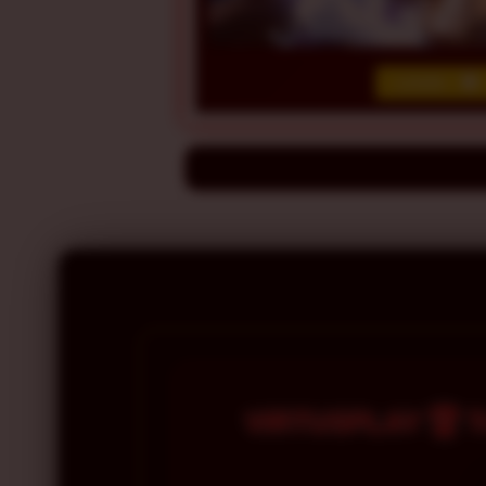
LOGIN
VIRTUSPLAY 🏆 Tr