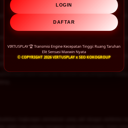
LOGIN
ne untuk hasil yang lebih memuaskan? Ikuti strategi para
DAFTAR
kan kecepatan engine untuk melakukan
spin
secara presisi
VIRTUSPLAY 🏆 Transmisi Engine Kecepatan Tinggi: Ruang Taruhan
Elit Sensasi Maxwin Nyata
 pergerakan simbol pada transmisi cepat kami; biasanya rit
© COPYRIGHT 2026 VIRTUSPLAY x SEO KOKOGROUP
ine.
rena sistem kami sudah elit, fokuslah pada pengaturan modal
tang.
dirkan lingkungan permainan yang adil dengan performa ta
dak stabil saat sedang mengejar target kemenangan. Kami mema