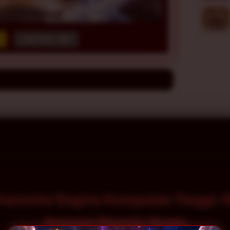
DAFTAR
UPDATE W
ansmisi Engine Kecepatan Tinggi: R
Sensasi Maxwin Nyata