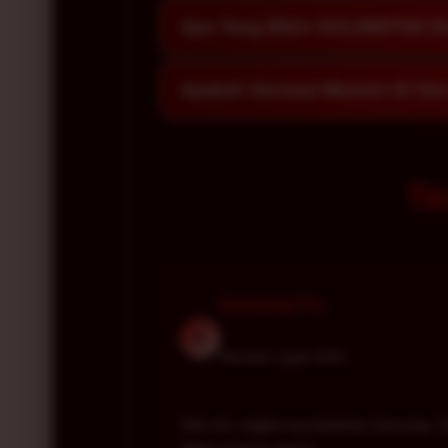
Kita pakai sistem transmisi engine
Apa Yang Bikin GOLDBET88 Dis
delay.
Sistem kami dibangun buat kenyam
Apakah Sensasi Maxwin Di Sin
berkelas.
Bener banget! Karena sistem engine 
Te
Bambang Pro
B
Member sejak 2025
Gila sih, engine-nya beneran kenceng. Ga