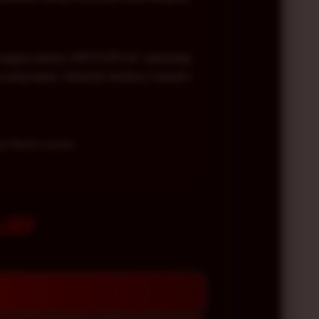
, segera akses VIRTUSPLAY sekarang
t yang tepat. Selamat berburu maxwin
ai hiburan semata.
LAY