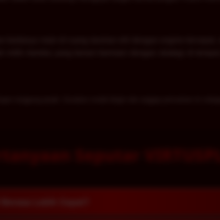
an bedanya main di ruang taruhan elit dengan
engine
tercepat
h milik mereka yang berani bermain dengan strategi di tempa
ngan tanggung jawab. Gunakan modal dingin dan anggap permainan ini sebag
rtanyaan Seputar VIRTUSP
Berasa Lebih Cepat?