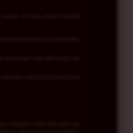
 pemain elit yang sering mencetak
 pada momen-momen gacor yang kamu
me kemenangan akan lebih terasa jika
 yang tepat agar sensasi maxwin bisa
npa kompromi. Kamu tidak perlu lagi
stikan setiap transaksi data berjalan