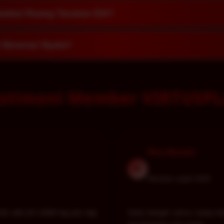
 terbaru yang didesain buat kecepatan tinggi. Jadi, res
ebut Ruang Taruhan Elit?
anan maksimal dengan antarmuka yang clean dan respons
i Beneran Nyata?
kita stabil dan fair, peluang kamu buat dapetin maxwin jad
stimoni Member VIRTUSP
Rina Maxwin
R
Member sejak 2025
k ada tuh istilah lag pas lagi
Suka banget sama ruang tar