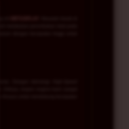
ap di
VIRTUSPLAY
. Masalah klasik di
lah melakukan perombakan total pada
aran dengan kecepatan tinggi untuk
ramai. Dengan teknologi
High-Speed
. Artinya, respon engine kami sangat
ain khusus untuk mendukung kecepatan