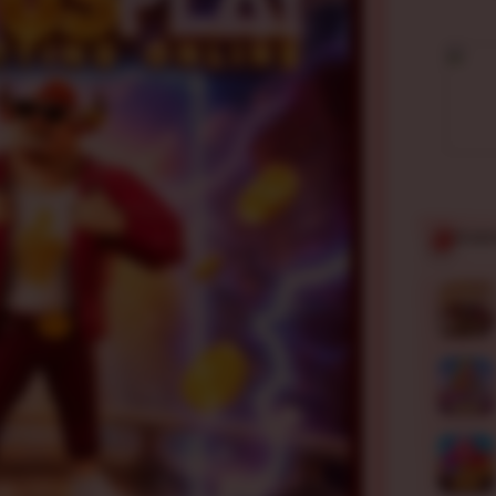
kilat.
V
i
e
w
l
i
c
e
PEME
n
s
e
d
e
t
a
i
l
s