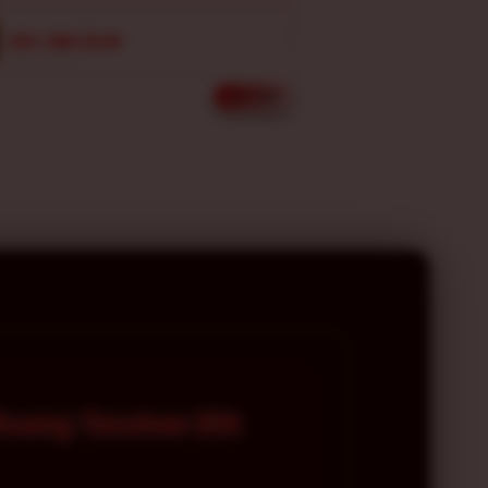
ar****o9
IDR 1,661,360.00
Kadita Ocean
INNER
LIVE FEED
di****n1
IDR 1,843,473.98
Wild Bounty
ra****a4
IDR 1,644,387.00
Sugar Rush
la****u9
IDR 2,286,431.00
Spaceman
di****n2
IDR 269,818.00
Chocolate Deluxe
uang Taruhan Elit