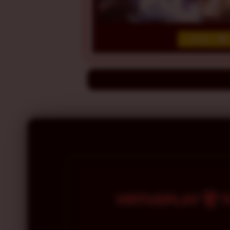
LOGIN
VIRTUSPLAY 🏆 Tr