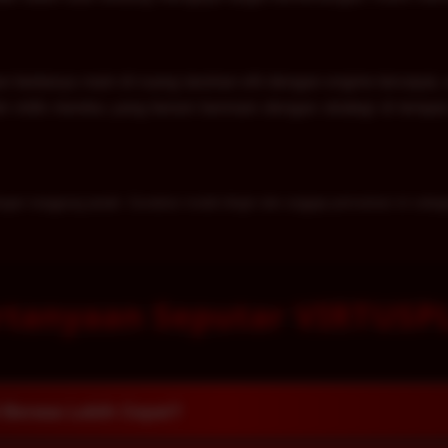
an bedanya main di ruang taruhan elit dengan
engine
tercepat
h milik mereka yang berani bermain dengan strategi di tempa
ngan tanggung jawab. Gunakan modal dingin dan anggap permainan ini sebag
rtanyaan Seputar VIRTUSP
Berasa Lebih Cepat?