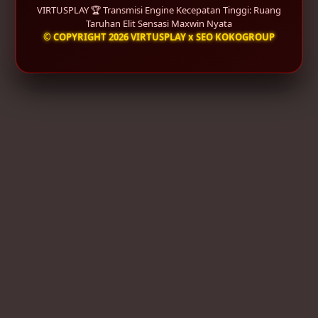
VIRTUSPLAY 🏆 Transmisi Engine Kecepatan Tinggi: Ruang
Taruhan Elit Sensasi Maxwin Nyata
© COPYRIGHT 2026 VIRTUSPLAY x SEO KOKOGROUP