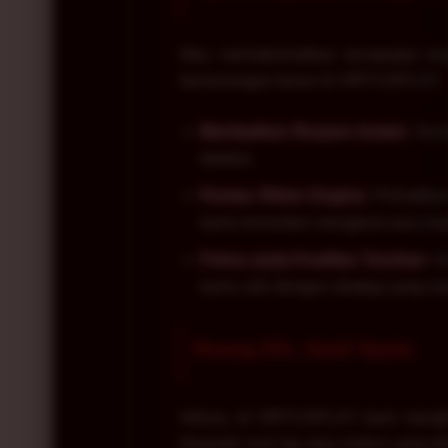
Mau memaksimalkan kecepatan engi
kemenangan besar di VIRTUSPLAY:
Manfaatkan Respon Instan:
Guna
deteksi.
Pantau Ritme Engine:
Perhatikan
kamu konsisten mengikuti arus eng
Fokus pada Kualitas Taruhan:
Ka
kamu raih dengan strategi yang ma
Ruang Elit, Hasil Nyata
Intinya, di VIRTUSPLAY kami mengha
khawatir soal
lag
atau sistem yang ti