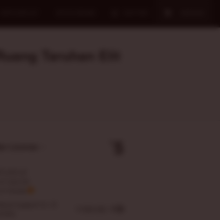
VIRTUSPLAY
SITUS RESMI
DAFTAR
MASUK
uang Taruhan Elit
5
$
ar License
88
lar License
$
SELECTED
luded:
RTUSPLAY
luded:
imalkan hoki Anda di VIRTUSPLAY!
OT GACOR
luded:
OT RESMI
kung infrastruktur web modern anti-lag
 menjamin kelancaran putaran dan
tend support to 12
100.00
10
$
$
es penarikan dana besar tuntas secepat
nths