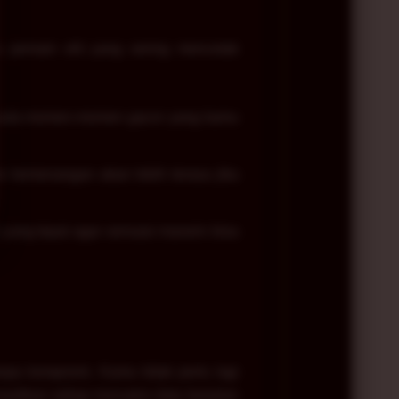
 pemain elit yang sering mencetak
 pada momen-momen gacor yang kamu
me kemenangan akan lebih terasa jika
 yang tepat agar sensasi maxwin bisa
npa kompromi. Kamu tidak perlu lagi
stikan setiap transaksi data berjalan