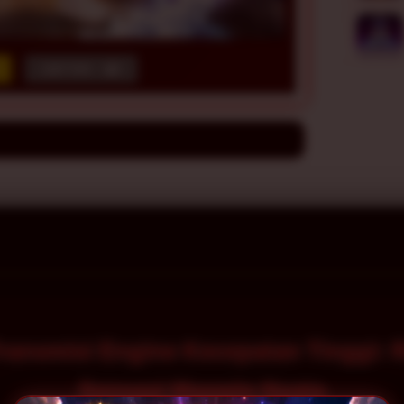
DAFTAR
UPDATE W
ansmisi Engine Kecepatan Tinggi: R
Sensasi Maxwin Nyata