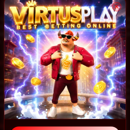
 ngebut dan berkelas? Wajar kalau para pemain pro kini menet
ma engine yang lemot saat momen krusial. Nah, VIRTUSPLAY te
dirkan ruang taruhan elit yang mampu memproses setiap put
.
ine Kecepatan Tinggi
rena taruhan sering tertahan (
delay
) saat server sedang 
ata permainan dikirim melalui jalur prioritas tanpa hambatan
mainan kamu terasa lebih responsif. Ruang taruhan kami dides
in terbuka lebar tanpa gangguan teknis.
Ruang Taruhan Elit