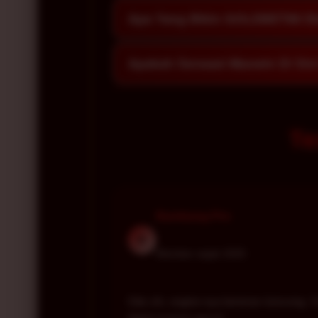
Kita pakai sistem transmisi engine
Apa Yang Bikin GOLDBET88 Dis
delay.
Sistem kami dibangun buat kenyam
Apakah Sensasi Maxwin Di Sin
berkelas.
Bener banget! Karena sistem engine 
Te
Bambang Pro
B
Member sejak 2025
Gila sih, engine-nya beneran kenceng. Ga