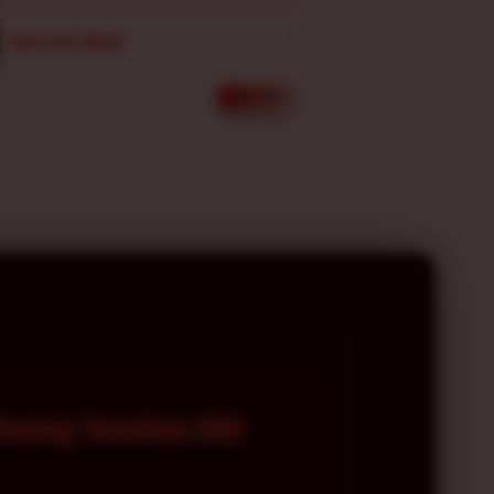
ka****u5
IDR 2,012,198.00
Gatot Kaca
INNER
LIVE FEED
ma****i7
IDR 1,291,451.00
Sweet Bonanza
ni****o4
IDR 871,264.00
Kadita Ocean
ar****o1
IDR 2,465,764.00
Fortune Tiger
ra****a5
IDR 742,856.00
Lucky Neko
uang Taruhan Elit