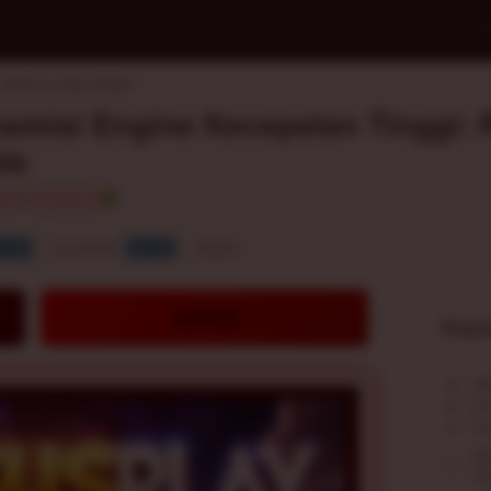
AKSES LOGIN RESMI
misi Engine Kecepatan Tinggi: R
ta
LOT GACOR
Comments
Support
9.999
999.888
DAFTAR
Regul
Regu
Inc
VI
Inc
Maks
SL
Inc
SL
Didu
yang
Ex
pros
mo