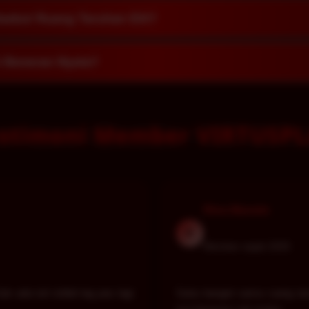
 terbaru yang didesain buat kecepatan tinggi. Jadi, res
ebut Ruang Taruhan Elit?
anan maksimal dengan antarmuka yang clean dan respons
i Beneran Nyata?
kita stabil dan fair, peluang kamu buat dapetin maxwin jad
stimoni Member VIRTUSP
Rina Maxwin
R
Member sejak 2025
k ada tuh istilah lag pas lagi
Suka banget sama ruang tar