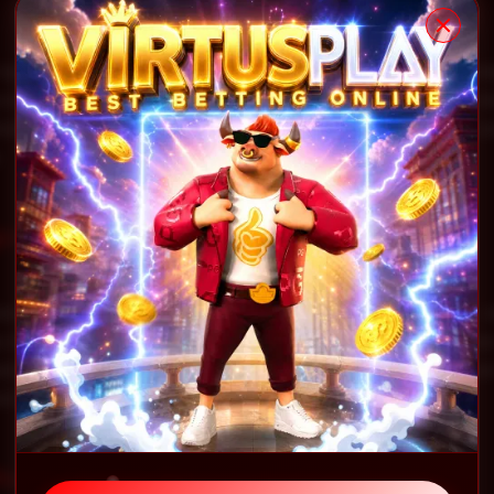
 ngebut dan berkelas? Wajar kalau para pemain pro kini menet
ma engine yang lemot saat momen krusial. Nah, VIRTUSPLAY te
dirkan ruang taruhan elit yang mampu memproses setiap put
.
ine Kecepatan Tinggi
rena taruhan sering tertahan (
delay
) saat server sedang 
ata permainan dikirim melalui jalur prioritas tanpa hambatan
mainan kamu terasa lebih responsif. Ruang taruhan kami dides
in terbuka lebar tanpa gangguan teknis.
Ruang Taruhan Elit