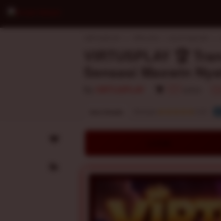
VIRTUSPLAY
TIPS JITU
SLOT GACOR
VIRTUSPLAY 🏆 Trans
Sensasi Maxwin Nya
By
VIRTUSPLAY
777
sales
S
5.00
Reviews
5.00
Item Details
99
stars
LOGIN