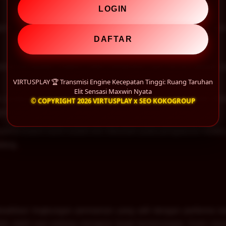
LOGIN
ne untuk hasil yang lebih memuaskan? Ikuti strategi para
DAFTAR
kan kecepatan engine untuk melakukan
spin
secara presisi
VIRTUSPLAY 🏆 Transmisi Engine Kecepatan Tinggi: Ruang Taruhan
Elit Sensasi Maxwin Nyata
 pergerakan simbol pada transmisi cepat kami; biasanya rit
© COPYRIGHT 2026 VIRTUSPLAY x SEO KOKOGROUP
ine.
rena sistem kami sudah elit, fokuslah pada pengaturan modal
tang.
dirkan lingkungan permainan yang adil dengan performa ta
dak stabil saat sedang mengejar target kemenangan. Kami mema