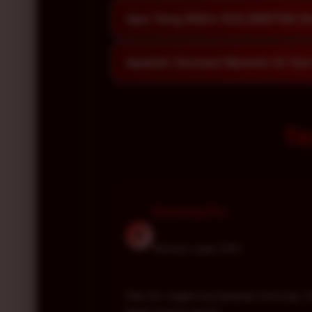
Kita pakai sistem transmisi engine
Apa Yang Bikin GOLDBET88 Dis
delay.
Sistem kami dibangun buat kenyam
Apakah Sensasi Maxwin Di Sin
berkelas.
Bener banget! Karena sistem engine 
Te
Bambang Pro
B
Member sejak 2025
Gila sih, engine-nya beneran kenceng. Ga