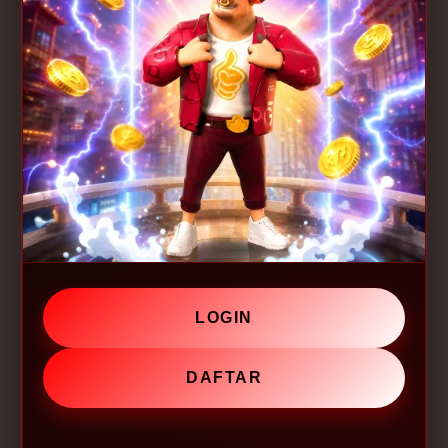
LOGIN
DAFTAR