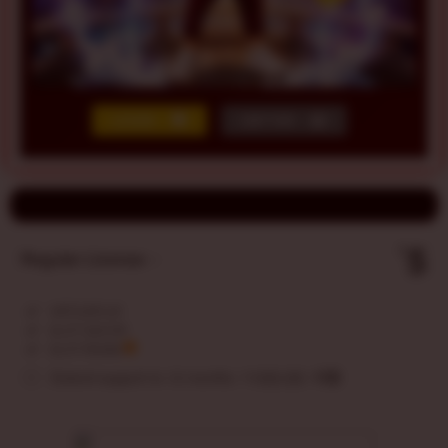
LOGIN
DAFTAR
Show More
5
$
Regular License
Regular
Included:
VIRTUSPLAY
License
Included:
SLOT GACOR
SELECTED
Included:
SLOT RESMI
88
$
100.00
10
Extend support to 12 months
$
$
Maksimalkan
hoki Anda di
VIRTUSPLAY!