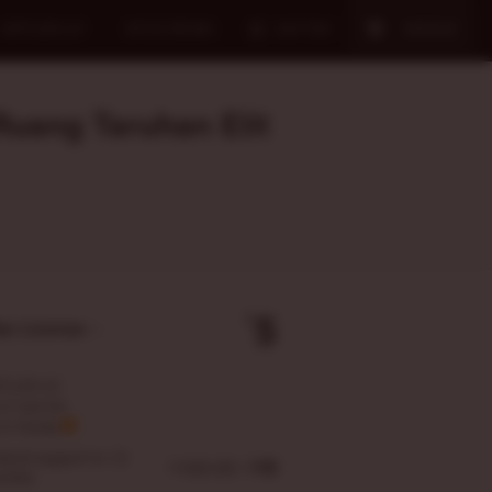
VIRTUSPLAY
SITUS RESMI
DAFTAR
MASUK
uang Taruhan Elit
5
$
ar License
88
lar License
$
SELECTED
luded:
RTUSPLAY
luded:
imalkan hoki Anda di VIRTUSPLAY!
OT GACOR
luded:
OT RESMI
kung infrastruktur web modern anti-lag
 menjamin kelancaran putaran dan
tend support to 12
100.00
10
$
$
es penarikan dana besar tuntas secepat
nths