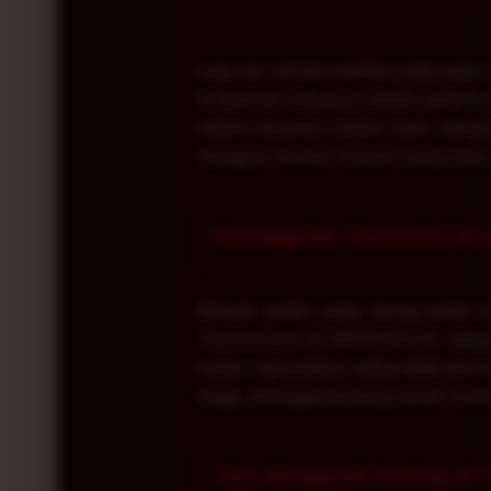
Lagi cari sensasi taruhan yang super
tempat lain biasanya adalah perfor
sistem transmisi
engine
kami, mengha
mengejar sensasi maxwin yang nyata
Keunggulan Transmisi Eng
Banyak bosku yang sering kesal ka
Transmission
di VIRTUSPLAY, setiap d
instan, memastikan setiap detik per
tinggi, sehingga peluang meraih maxw
Tips Mengasah Insting di 