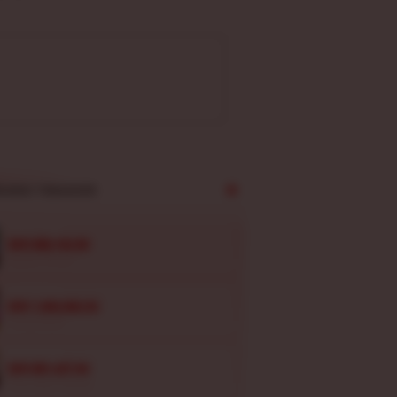
NANG TERAKHIR
ma****i8
IDR 608,142.00
Kadita Ocean
ra****a8
IDR 1,903,962.92
Lucky Neko
ka****u8
IDR 881,427.84
Chocolate Deluxe