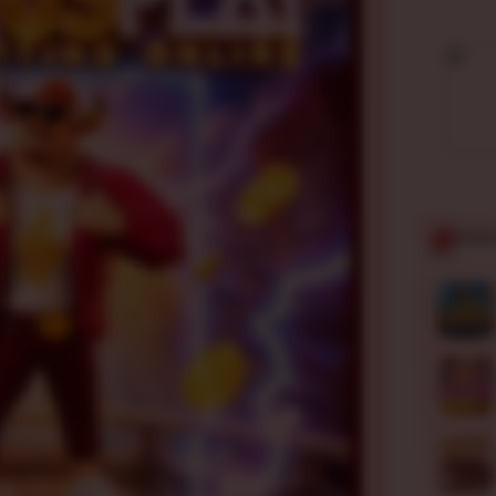
kilat.
V
i
e
w
l
i
c
e
PEME
n
s
e
d
e
t
a
i
l
s