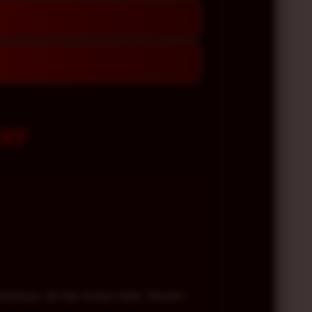
pon taruhan kamu bakal instan tanpa
if, bikin sensasi main jadi lebih
i lebih transparan dan nyata.
LAY
uhannya, elit dan kerasa beda. Maxwin-