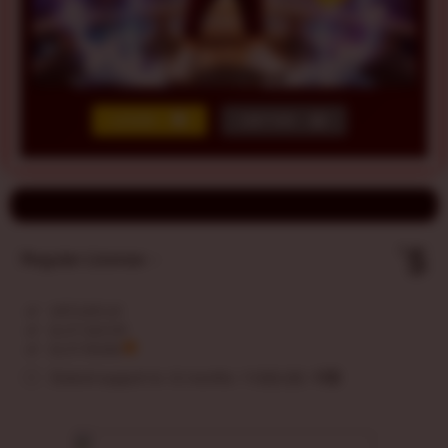
LOGIN
DAFTAR
Show More
5
$
Regular License
Regular
Included:
VIRTUSPLAY
License
Included:
SLOT GACOR
SELECTED
Included:
SLOT RESMI
88
$
100.00
10
Extend support to 12 months
$
$
Maksimalkan
hoki Anda di
VIRTUSPLAY!