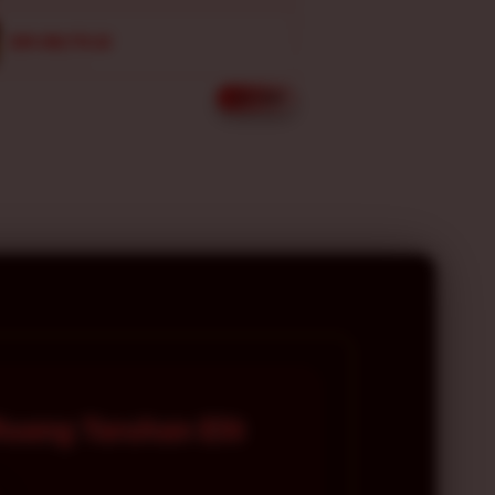
at****r2
IDR 922,534.00
Fortune Tiger
INNER
LIVE FEED
di****n2
IDR 1,460,874.00
Sweet Bonanza
vi****o5
IDR 922,664.00
Sugar Rush
ri****o7
IDR 929,155.00
Fortune Tiger
ri****o7
IDR 2,531,831.00
Gatot Kaca
uang Taruhan Elit