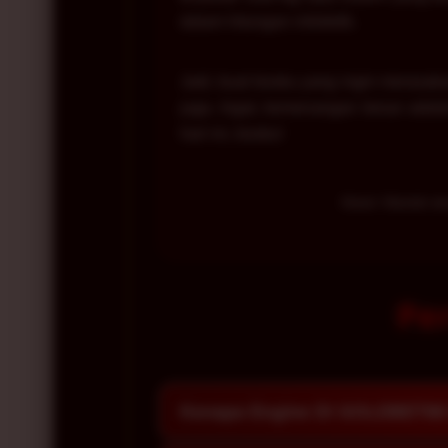
dalam hitungan milidetik.
Jadi, buat bosku yang ingin merasak
juga. Ingat, kemenangan besar adala
hari ini, bosku!
Noted: Mainlah de
Pe
Kenapa Engine Di GOLDBET88 