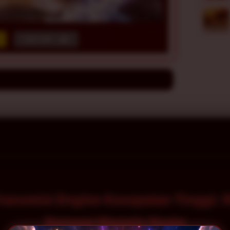
DAFTAR
UPDATE W
ansmisi Engine Kecepatan Tinggi: R
Sensasi Maxwin Nyata