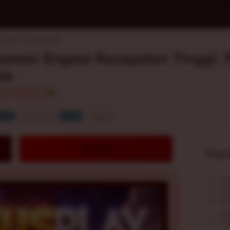
AKSES LOGIN RESMI
misi Engine Kecepatan Tinggi: R
ta
LOT GACOR
Comments
Support
9.999
999.888
DAFTAR
Regul
Regu
Inc
VI
Inc
Maks
SL
Inc
SL
Didu
yang
Ex
pros
mo