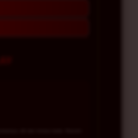
pon taruhan kamu bakal instan tanpa
if, bikin sensasi main jadi lebih
i lebih transparan dan nyata.
LAY
uhannya, elit dan kerasa beda. Maxwin-