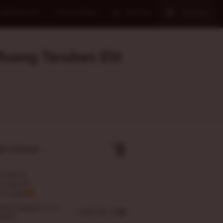
VIRTUSPLAY
SITUS RESMI
DAFTAR
MASUK
uang Taruhan Elit
5
$
ar License
88
lar License
$
SELECTED
luded:
RTUSPLAY
luded:
imalkan hoki Anda di VIRTUSPLAY!
OT GACOR
luded:
OT RESMI
kung infrastruktur web modern anti-lag
 menjamin kelancaran putaran dan
tend support to 12
100.00
10
$
$
es penarikan dana besar tuntas secepat
nths