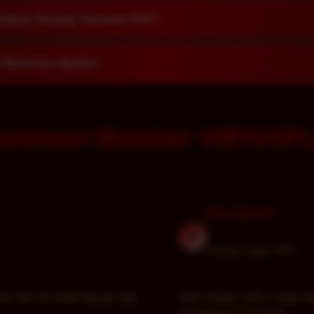
 terbaru yang didesain buat kecepatan tinggi. Jadi, res
ebut Ruang Taruhan Elit?
anan maksimal dengan antarmuka yang clean dan respons
i Beneran Nyata?
kita stabil dan fair, peluang kamu buat dapetin maxwin jad
stimoni Member VIRTUSP
Rina Maxwin
R
Member sejak 2025
k ada tuh istilah lag pas lagi
Suka banget sama ruang tar