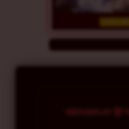
LOGIN
VIRTUSPLAY 🏆 Tr