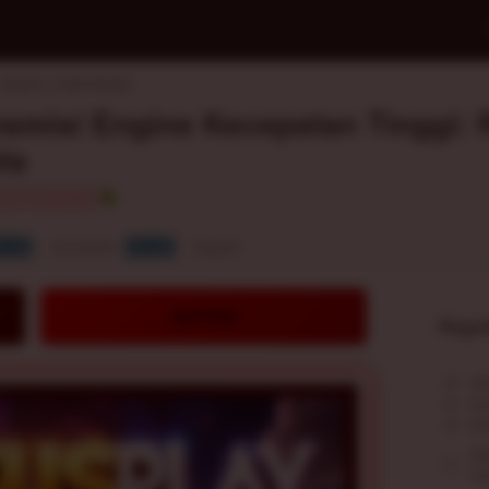
AKSES LOGIN RESMI
misi Engine Kecepatan Tinggi: R
ta
LOT GACOR
Comments
Support
9.999
999.888
DAFTAR
Regul
Regu
Inc
VI
Inc
Maks
SL
Inc
SL
Didu
yang
Ex
pros
mo