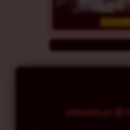
LOGIN
VIRTUSPLAY 🏆 Tr