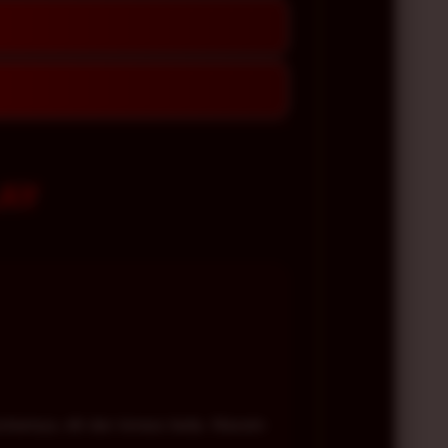
pon taruhan kamu bakal instan tanpa
if, bikin sensasi main jadi lebih
i lebih transparan dan nyata.
LAY
uhannya, elit dan kerasa beda. Maxwin-