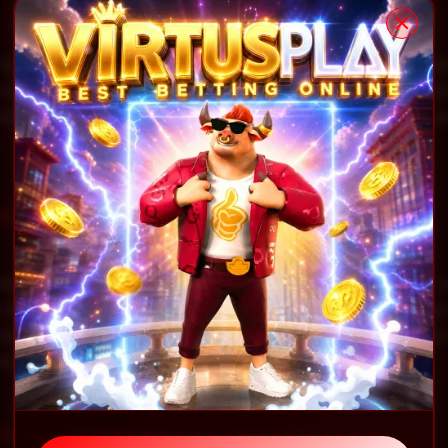
 ngebut dan berkelas? Wajar kalau para pemain pro kini menet
ma engine yang lemot saat momen krusial. Nah, VIRTUSPLAY te
dirkan ruang taruhan elit yang mampu memproses setiap put
.
ine Kecepatan Tinggi
rena taruhan sering tertahan (
delay
) saat server sedang 
ata permainan dikirim melalui jalur prioritas tanpa hambatan
mainan kamu terasa lebih responsif. Ruang taruhan kami dides
in terbuka lebar tanpa gangguan teknis.
Ruang Taruhan Elit