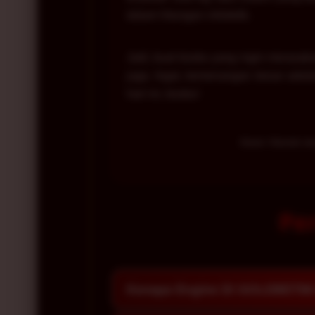
dalam hitungan milidetik.
Jadi, buat bosku yang ingin merasak
juga. Ingat, kemenangan besar adala
hari ini, bosku!
Noted: Mainlah de
Pe
Kenapa Engine Di GOLDBET88 