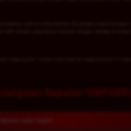
an bedanya main di ruang taruhan elit dengan
engine
tercepat
h milik mereka yang berani bermain dengan strategi di tempa
ngan tanggung jawab. Gunakan modal dingin dan anggap permainan ini sebag
rtanyaan Seputar VIRTUSP
Berasa Lebih Cepat?