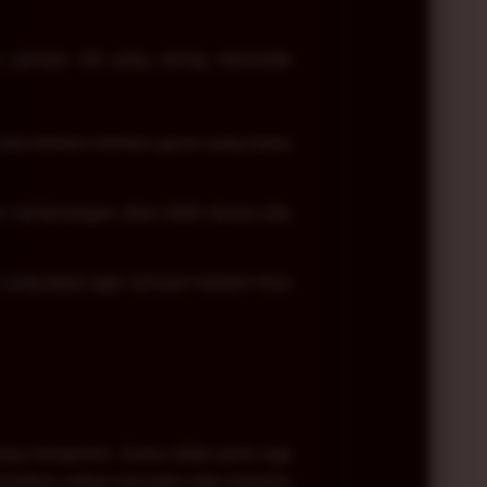
 pemain elit yang sering mencetak
 pada momen-momen gacor yang kamu
me kemenangan akan lebih terasa jika
 yang tepat agar sensasi maxwin bisa
npa kompromi. Kamu tidak perlu lagi
stikan setiap transaksi data berjalan