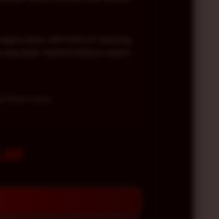
, segera akses VIRTUSPLAY sekarang
t yang tepat. Selamat berburu maxwin
ai hiburan semata.
LAY