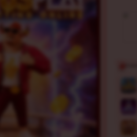
kilat.
V
i
e
w
l
i
c
e
PEME
n
s
e
d
e
t
a
i
l
s