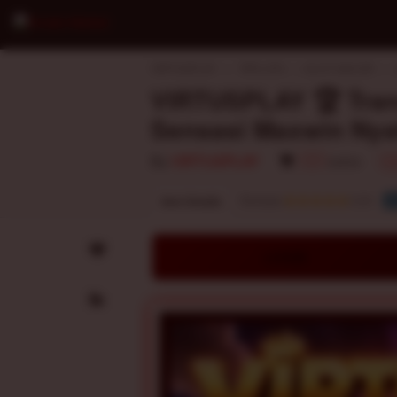
VIRTUSPLAY
TIPS JITU
SLOT GACOR
VIRTUSPLAY 🏆 Trans
Sensasi Maxwin Nya
By
VIRTUSPLAY
777
sales
S
5.00
Reviews
5.00
Item Details
99
stars
LOGIN