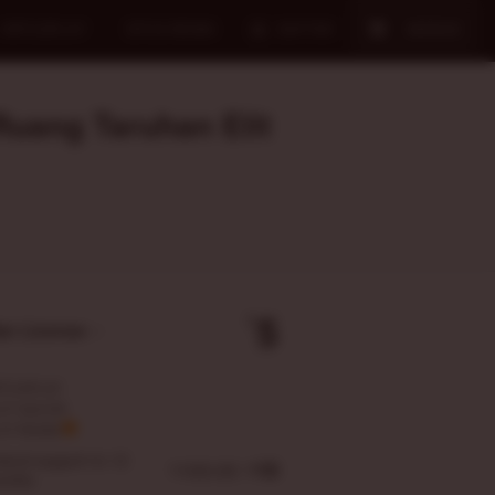
VIRTUSPLAY
SITUS RESMI
DAFTAR
MASUK
uang Taruhan Elit
5
$
ar License
88
lar License
$
SELECTED
luded:
RTUSPLAY
luded:
imalkan hoki Anda di VIRTUSPLAY!
OT GACOR
luded:
OT RESMI
kung infrastruktur web modern anti-lag
 menjamin kelancaran putaran dan
tend support to 12
100.00
10
$
$
es penarikan dana besar tuntas secepat
nths