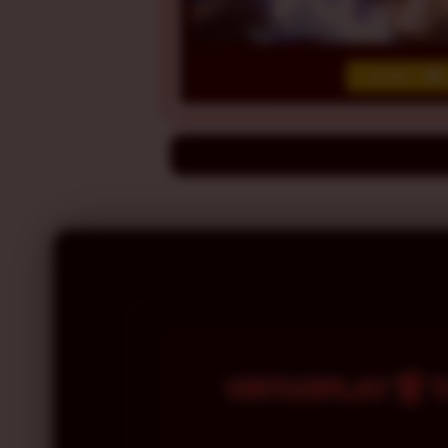
LOGIN
VIRTUSPLAY 🏆 Tr