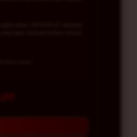
, segera akses VIRTUSPLAY sekarang
t yang tepat. Selamat berburu maxwin
ai hiburan semata.
LAY