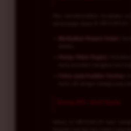
Mau memaksimalkan kecepatan engi
kemenangan besar di VIRTUSPLAY:
Manfaatkan Respon Instan:
Guna
deteksi.
Pantau Ritme Engine:
Perhatikan
kamu konsisten mengikuti arus eng
Fokus pada Kualitas Taruhan:
Ka
kamu raih dengan strategi yang ma
Ruang Elit, Hasil Nyata
Intinya, di VIRTUSPLAY kami mengha
khawatir soal
lag
atau sistem yang ti