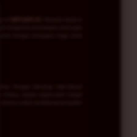
ap di
VIRTUSPLAY
. Masalah klasik di
lah melakukan perombakan total pada
aran dengan kecepatan tinggi untuk
ramai. Dengan teknologi
High-Speed
. Artinya, respon engine kami sangat
ain khusus untuk mendukung kecepatan