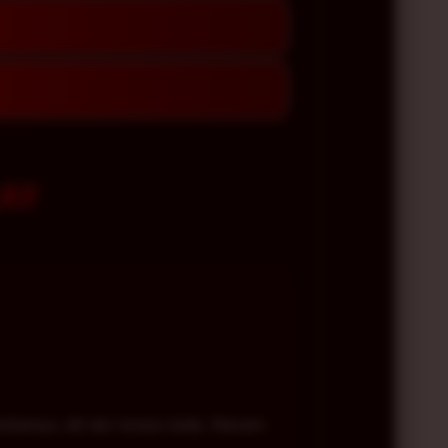
pon taruhan kamu bakal instan tanpa
if, bikin sensasi main jadi lebih
i lebih transparan dan nyata.
LAY
uhannya, elit dan kerasa beda. Maxwin-