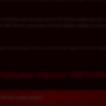
an bedanya main di ruang taruhan elit dengan
engine
tercepat
h milik mereka yang berani bermain dengan strategi di tempa
ngan tanggung jawab. Gunakan modal dingin dan anggap permainan ini sebag
rtanyaan Seputar VIRTUSP
Berasa Lebih Cepat?