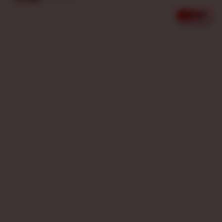
n
s
UPDATE WINNER
LIVE FEED
re****a7
e
IDR 1,810,833.88
d
Kadita Ocean
e
bi****a4
t
IDR 823,502.00
a
King of Spear
i
l
ri****o3
IDR 1,403,798.00
s
Lucky Neko
fi****o2
IDR 329,262.00
Lucky Neko