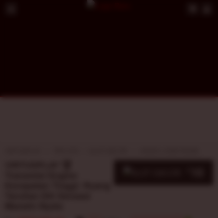
VIRTUSPLAY
TIPS JITU
SLOT GACOR
AKSES LOGIN RESMI
VIRTUSPLAY 🏆
10
$
Transmisi Engine
Kecepatan Tinggi: Ruang
Taruhan Elit Sensasi
Maxwin Nyata