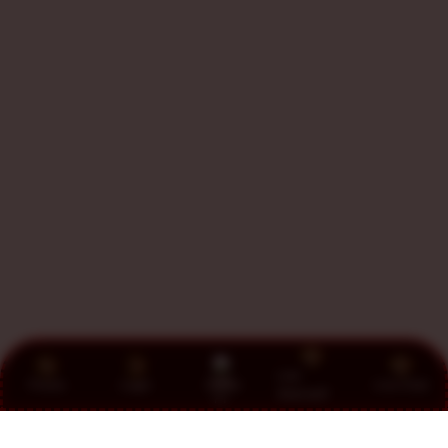
Link
Promo
Login
Daftar
Live Chat
Alternatif