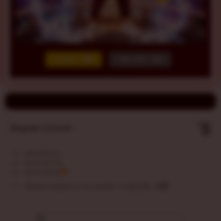
LOGIN
DAFTAR
Show More
5
$
Regular License
Regular
Included:
VIRTUSPLAY
License
Included:
SLOT GACOR
SELECTED
Included:
SLOT RESMI
88
$
100.00
10
Extend support to 12 months
$
$
Maksimalkan
hoki Anda di
VIRTUSPLAY!