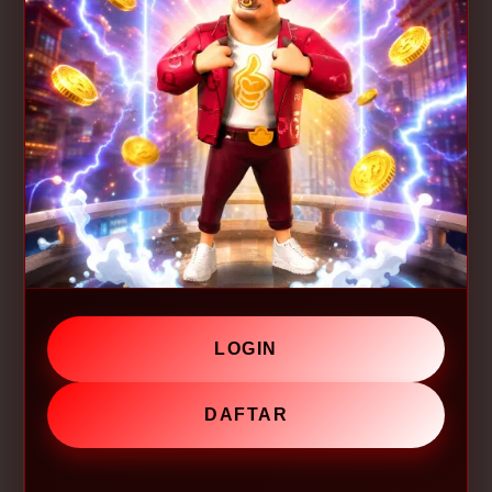
LOGIN
DAFTAR