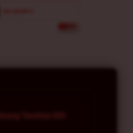
re****a9
IDR 1,826,095.72
Gatot Kaca
INNER
LIVE FEED
di****n9
IDR 790,577.00
Sweet Bonanza
ma****i8
IDR 912,325.00
Chocolate Deluxe
ra****a9
IDR 779,530.54
Gatot Kaca
re****a8
IDR 2,147,088.00
Lucky Neko
uang Taruhan Elit