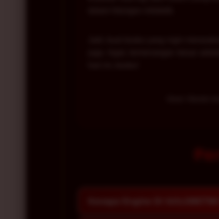
dalam hitungan milidetik.
Jadi, buat bosku yang ingin merasak
juga. Ingat, kemenangan besar adala
hari ini, bosku!
Noted: Mainlah de
Pe
Kenapa Engine Di GOLDBET88 