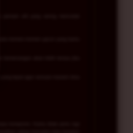
 pemain elit yang sering mencetak
 pada momen-momen gacor yang kamu
me kemenangan akan lebih terasa jika
 yang tepat agar sensasi maxwin bisa
npa kompromi. Kamu tidak perlu lagi
stikan setiap transaksi data berjalan