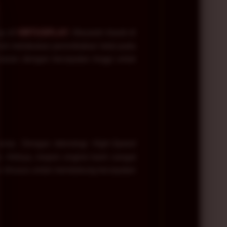
ap di
VIRTUSPLAY
. Masalah klasik di
lah melakukan perombakan total pada
aran dengan kecepatan tinggi untuk
ramai. Dengan teknologi
High-Speed
. Artinya, respon engine kami sangat
ain khusus untuk mendukung kecepatan