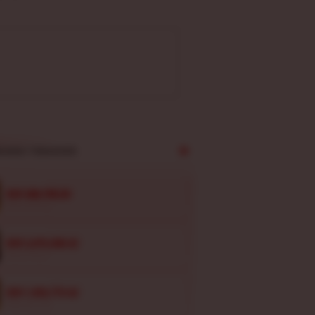
NANG TERAKHIR
ra****a5
IDR 488,798.00
Wild Bounty
ra****a0
IDR 2,073,309.32
Gatot Kaca
ni****o0
IDR 1,952,773.42
Wild Bounty