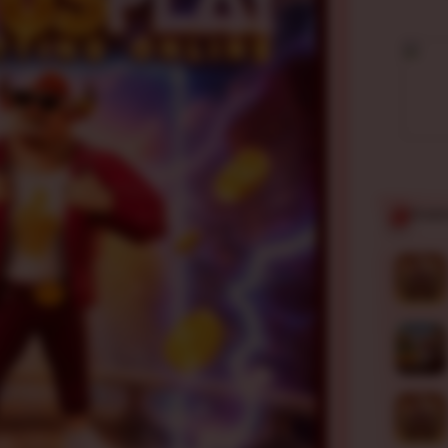
kilat.
V
i
e
w
l
i
c
e
PEME
n
s
e
d
e
t
a
i
l
s