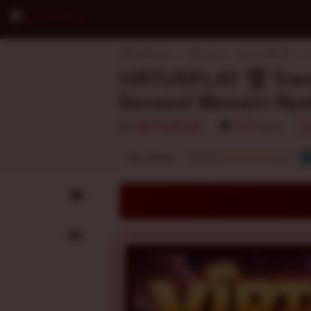
VIRTUSPLAY
TIPS JITU
SLOT GACOR
VIRTUSPLAY 🏆 Trans
Sensasi Maxwin Nya
By
VIRTUSPLAY
777
sales
S
5.00
Reviews
5.00
Item Details
99
stars
LOGIN