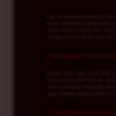
Lagi cari sensasi taruhan yang super
tempat lain biasanya adalah perfor
sistem transmisi
engine
kami, mengha
mengejar sensasi maxwin yang nyata
Keunggulan Transmisi Eng
Banyak bosku yang sering kesal ka
Transmission
di VIRTUSPLAY, setiap d
instan, memastikan setiap detik per
tinggi, sehingga peluang meraih maxw
Tips Mengasah Insting di 