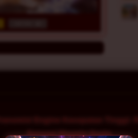
DAFTAR
UPDATE W
ansmisi Engine Kecepatan Tinggi: R
Sensasi Maxwin Nyata