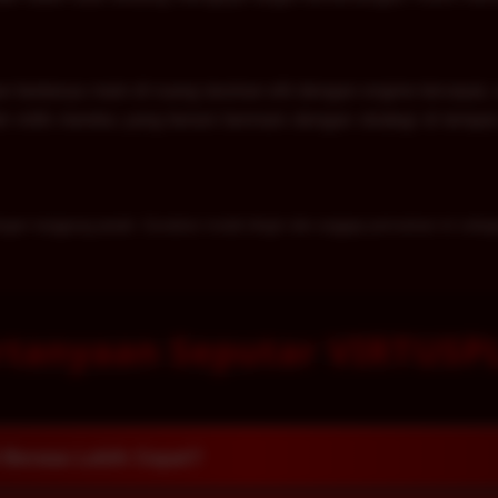
an bedanya main di ruang taruhan elit dengan
engine
tercepat
h milik mereka yang berani bermain dengan strategi di tempa
ngan tanggung jawab. Gunakan modal dingin dan anggap permainan ini sebag
rtanyaan Seputar VIRTUSP
Berasa Lebih Cepat?