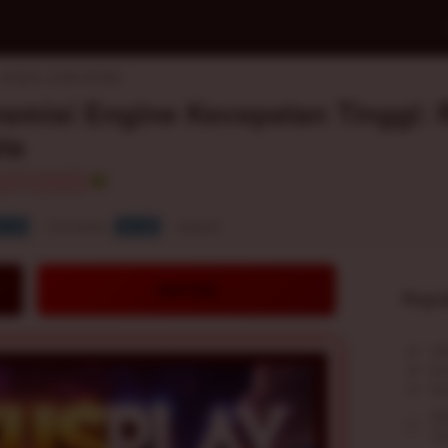
AKSES LOGIN RESMI
misi Engine Kecepatan Tinggi: R
ta
LOT GACOR
Comments
Support
9.999
999.888
DAFTAR
Regul
Regu
Inc
VI
Inc
Maks
SL
Inc
SL
Didu
yang
Ex
pros
mo