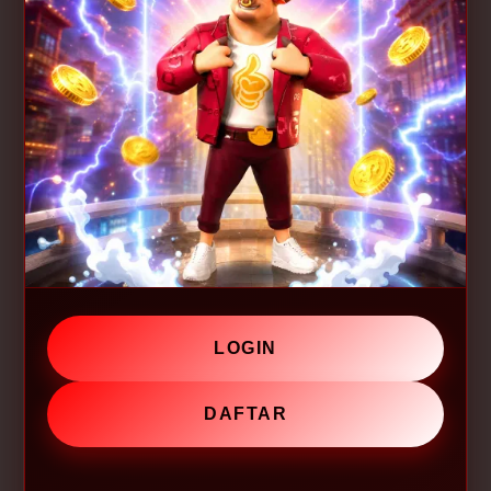
LOGIN
DAFTAR