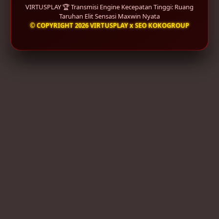
VIRTUSPLAY 🏆 Transmisi Engine Kecepatan Tinggi: Ruang
Taruhan Elit Sensasi Maxwin Nyata
© COPYRIGHT 2026 VIRTUSPLAY x SEO KOKOGROUP