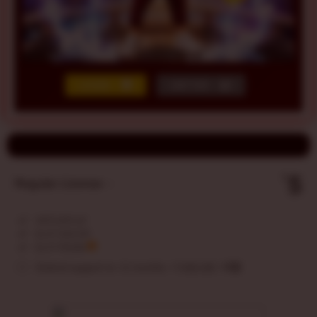
LOGIN
DAFTAR
Show More
5
$
Regular License
Regular
Included:
VIRTUSPLAY
License
Included:
SLOT GACOR
SELECTED
Included:
SLOT RESMI
88
$
100.00
10
Extend support to 12 months
$
$
Maksimalkan
hoki Anda di
VIRTUSPLAY!