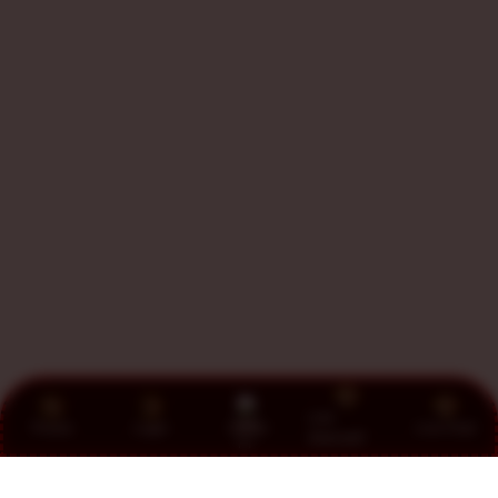
Link
Promo
Login
Daftar
Live Chat
Alternatif