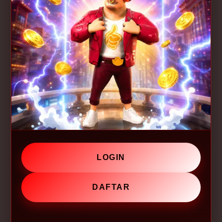
LOGIN
DAFTAR