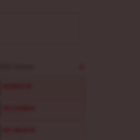
NANG TERAKHIR
ri****o1
IDR 994,817.00
Sweet Bonanza
al****a8
IDR 2,129,860.62
Kadita Ocean
di****n2
IDR 1,068,081.98
Kadita Ocean