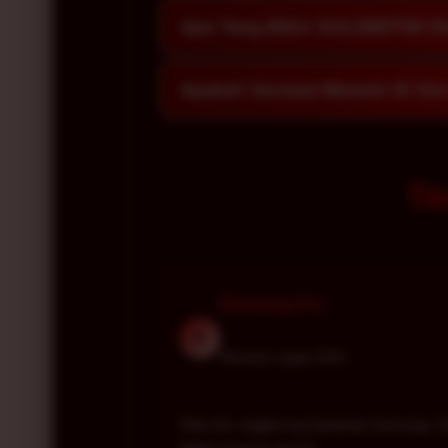
Kita pakai sistem transmisi engine
Apa Yang Bikin GOLDBET88 Dis
delay.
Sistem kami dibangun buat kenyam
Apakah Sensasi Maxwin Di Sin
berkelas.
Bener banget! Karena sistem engine 
Te
Bambang Pro
B
Member sejak 2025
Gila sih, engine-nya beneran kenceng. Ga