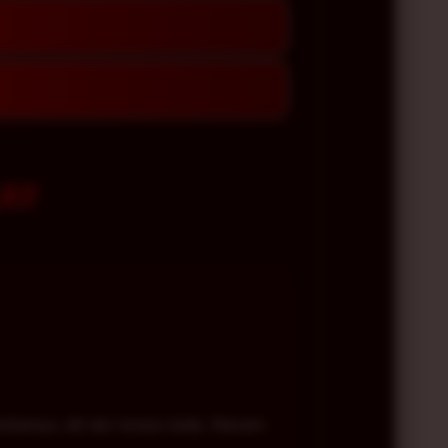
pon taruhan kamu bakal instan tanpa
if, bikin sensasi main jadi lebih
i lebih transparan dan nyata.
LAY
uhannya, elit dan kerasa beda. Maxwin-