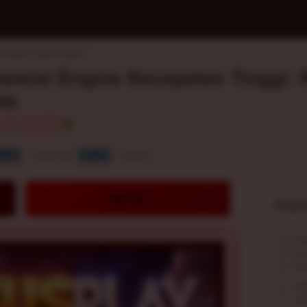
AKSES LOGIN RESMI
misi Engine Kecepatan Tinggi: R
ta
LOT GACOR
Comments
Support
9.999
999.888
DAFTAR
Regul
Regu
Inc
VI
Inc
Maks
SL
Inc
SL
Didu
yang
Ex
pros
mo