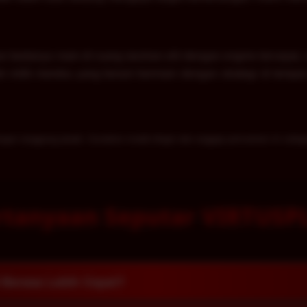
an bedanya main di ruang taruhan elit dengan
engine
tercepat
h milik mereka yang berani bermain dengan strategi di tempa
ngan tanggung jawab. Gunakan modal dingin dan anggap permainan ini sebag
rtanyaan Seputar VIRTUSP
Berasa Lebih Cepat?