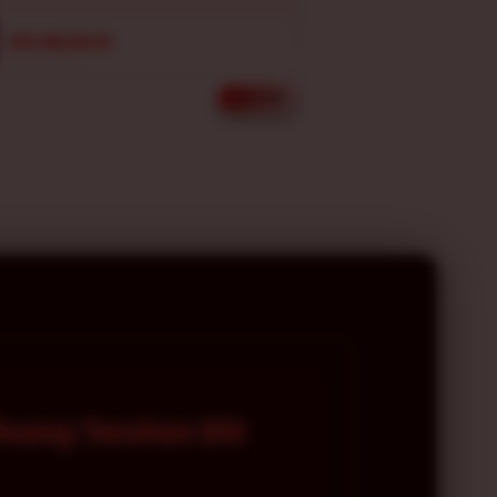
ka****u4
IDR 398,934.92
Lucky Neko
INNER
LIVE FEED
ni****o9
IDR 556,492.00
Chocolate Deluxe
al****a1
IDR 1,936,927.00
Sugar Rush
ni****o7
IDR 1,301,306.00
Sweet Bonanza
ma****i5
IDR 1,169,951.00
Lucky Neko
uang Taruhan Elit