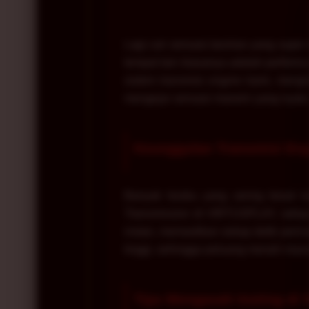
Lagi cari sensasi taruhan yang super
tempat lain biasanya adalah perfor
sistem transmisi
engine
kami, mengha
mengejar sensasi maxwin yang nyata
Keunggulan Transmisi Eng
Banyak bosku yang sering kesal ka
Transmission
di VIRTUSPLAY, setiap d
instan, memastikan setiap detik per
tinggi, sehingga peluang meraih maxw
Tips Mengasah Insting di 