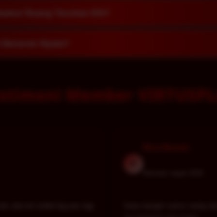
 terbaru yang didesain buat kecepatan tinggi. Jadi, res
ebut Ruang Taruhan Elit?
anan maksimal dengan antarmuka yang clean dan respons
i Beneran Nyata?
kita stabil dan fair, peluang kamu buat dapetin maxwin jad
stimoni Member VIRTUSP
Rina Maxwin
R
Member sejak 2025
k ada tuh istilah lag pas lagi
Suka banget sama ruang tar