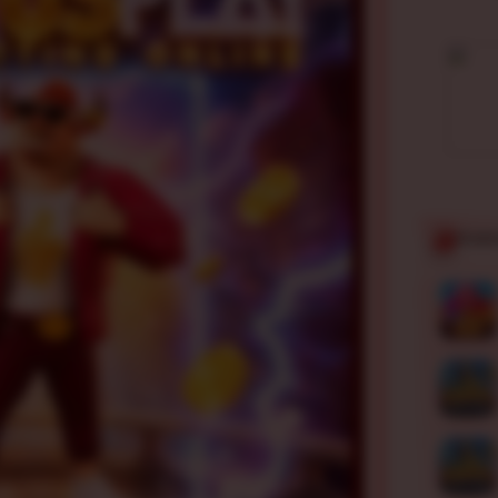
kilat.
V
i
e
w
l
i
c
e
PEME
n
s
e
d
e
t
a
i
l
s