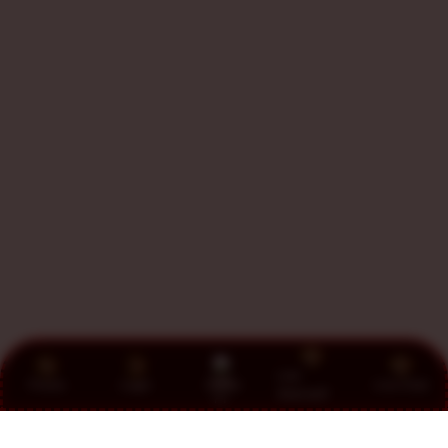
Link
Promo
Login
Daftar
Live Chat
Alternatif