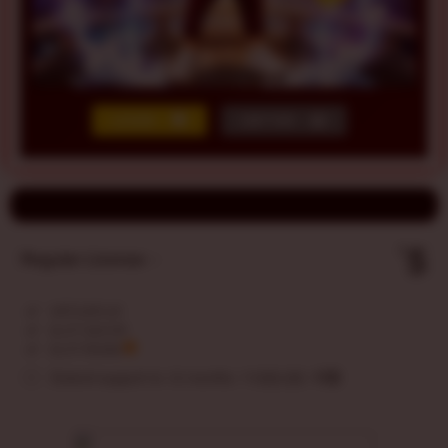
LOGIN
DAFTAR
Show More
5
$
Regular License
Regular
Included:
VIRTUSPLAY
License
Included:
SLOT GACOR
SELECTED
Included:
SLOT RESMI
88
$
100.00
10
Extend support to 12 months
$
$
Maksimalkan
hoki Anda di
VIRTUSPLAY!