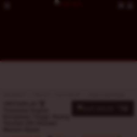
VIRTUSPLAY
TIPS JITU
SLOT GACOR
AKSES LOGIN RESMI
VIRTUSPLAY 🏆
10
$
Transmisi Engine
Kecepatan Tinggi: Ruang
Taruhan Elit Sensasi
Maxwin Nyata