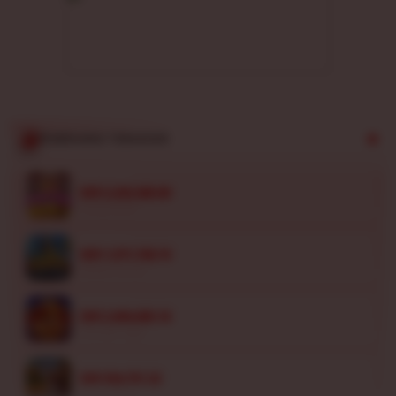
Didukung
infrastruktur
web modern
anti-lag yang
menjamin
kelancaran
putaran dan
proses
PEMENANG TERAKHIR
penarikan
dana besar
bi****a0
tuntas
IDR 2,333,369.00
Lucky Neko
secepat kilat.
at****r4
V
IDR 1,571,740.74
i
Kadita Ocean
e
re****a0
w
IDR 2,004,685.16
l
Fortune Tiger
i
c
bi****a7
IDR 554,751.32
e
Gatot Kaca