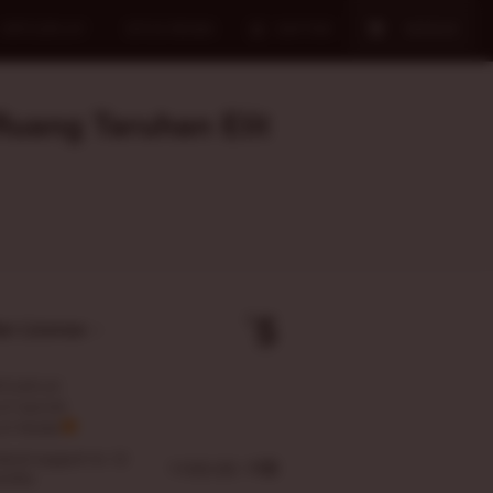
VIRTUSPLAY
SITUS RESMI
DAFTAR
MASUK
uang Taruhan Elit
5
$
ar License
88
lar License
$
SELECTED
luded:
RTUSPLAY
luded:
imalkan hoki Anda di VIRTUSPLAY!
OT GACOR
luded:
OT RESMI
kung infrastruktur web modern anti-lag
 menjamin kelancaran putaran dan
tend support to 12
100.00
10
$
$
es penarikan dana besar tuntas secepat
nths