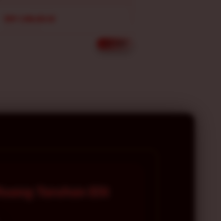
fi****o7
IDR 1,546,422.42
Fortune Tiger
INNER
LIVE FEED
al****a6
IDR 1,660,268.76
King of Spear
vi****o2
IDR 1,665,579.00
Chocolate Deluxe
ka****u6
IDR 1,822,548.00
Spaceman
di****n8
IDR 1,524,005.00
King of Spear
uang Taruhan Elit