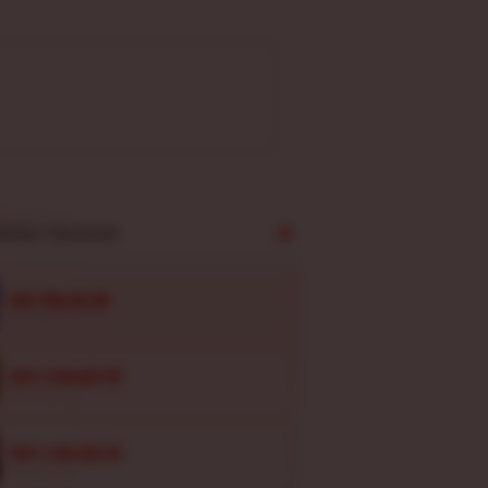
NANG TERAKHIR
al****a3
IDR 798,232.00
Starlight Princess
bi****a5
IDR 1,526,667.80
Wild Bounty
vi****o0
IDR 1,326,352.46
Gatot Kaca