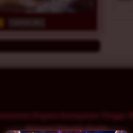
DAFTAR
UPDATE W
ansmisi Engine Kecepatan Tinggi: R
Sensasi Maxwin Nyata