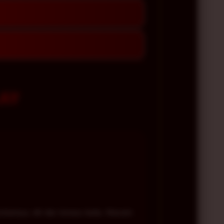
pon taruhan kamu bakal instan tanpa
if, bikin sensasi main jadi lebih
i lebih transparan dan nyata.
LAY
uhannya, elit dan kerasa beda. Maxwin-