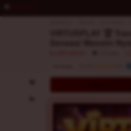
VIRTUSPLAY
TIPS JITU
SLOT GACOR
VIRTUSPLAY 🏆 Trans
Sensasi Maxwin Nya
By
VIRTUSPLAY
777
sales
S
5.00
Reviews
5.00
Item Details
99
stars
LOGIN