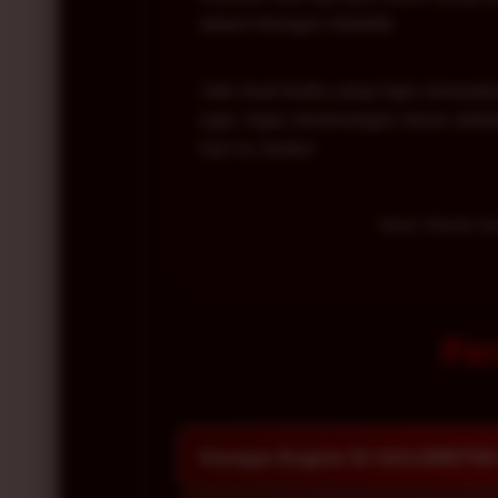
dalam hitungan milidetik.
Jadi, buat bosku yang ingin merasak
juga. Ingat, kemenangan besar adala
hari ini, bosku!
Noted: Mainlah de
Pe
Kenapa Engine Di GOLDBET88 