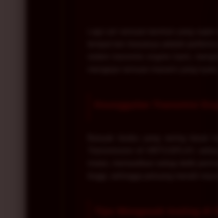
Lagi cari sensasi taruhan yang super
tempat lain biasanya adalah perfor
sistem transmisi
engine
kami, mengha
mengejar sensasi maxwin yang nyata
Keunggulan Transmisi Eng
Banyak bosku yang sering kesal ka
Transmission
di VIRTUSPLAY, setiap d
instan, memastikan setiap detik per
tinggi, sehingga peluang meraih maxw
Tips Mengasah Insting di 