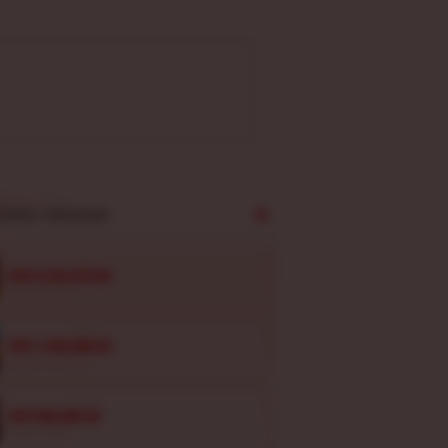
NANG TERAKHIR
fi****o9
IDR 1,909,522.00
Sweet Bonanza
di****n7
IDR 984,880.68
Gatot Kaca
sa****a0
IDR 745,898.24
Sugar Rush