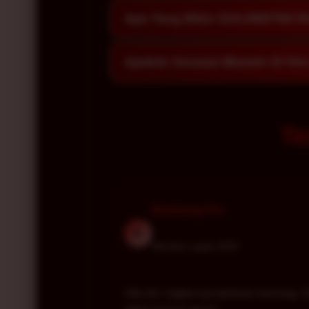
Kita pakai sistem transmisi engine
Apa Yang Bikin GOLDBET88 Dis
delay.
Sistem kami dibangun buat kenyam
Apakah Sensasi Maxwin Di Sin
berkelas.
Bener banget! Karena sistem engine 
Te
Bambang Pro
B
Member sejak 2025
Gila sih, engine-nya beneran kenceng. Ga