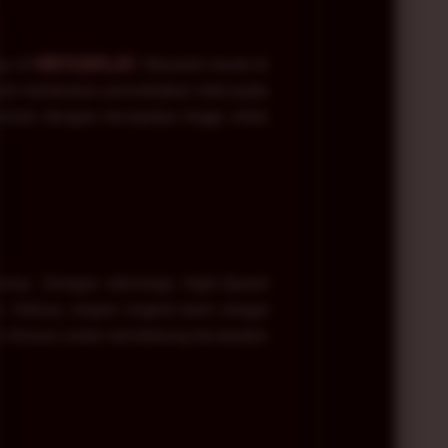
ap di
VIRTUSPLAY
. Masalah klasik di
lah melakukan perombakan total pada
aran dengan kecepatan tinggi untuk
ramai. Dengan teknologi
High-Speed
. Artinya, respon engine kami sangat
ain khusus untuk mendukung kecepatan