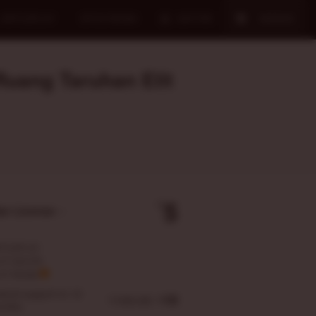
VIRTUSPLAY
SITUS RESMI
DAFTAR
MASUK
uang Taruhan Elit
5
$
ar License
88
lar License
$
SELECTED
luded:
RTUSPLAY
luded:
imalkan hoki Anda di VIRTUSPLAY!
OT GACOR
luded:
OT RESMI
kung infrastruktur web modern anti-lag
 menjamin kelancaran putaran dan
tend support to 12
100.00
10
$
$
es penarikan dana besar tuntas secepat
nths