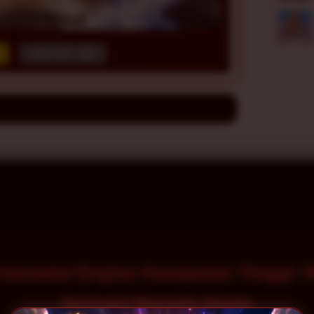
DAFTAR
UPDATE W
ansmisi Engine Kecepatan Tinggi: R
Sensasi Maxwin Nyata