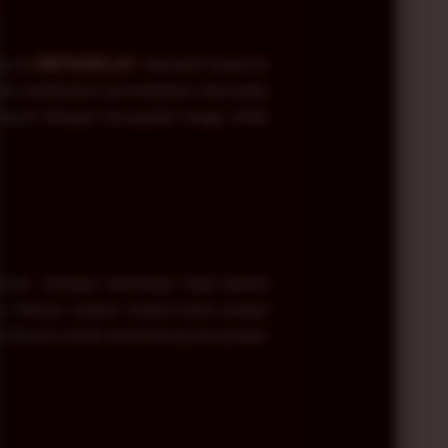
ap di
VIRTUSPLAY
. Masalah klasik di
lah melakukan perombakan total pada
aran dengan kecepatan tinggi untuk
ramai. Dengan teknologi
High-Speed
. Artinya, respon engine kami sangat
ain khusus untuk mendukung kecepatan