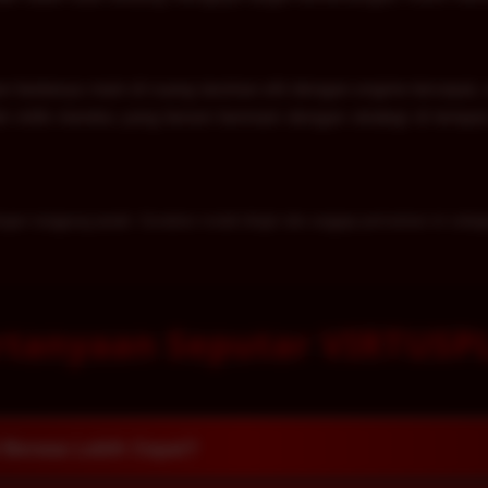
an bedanya main di ruang taruhan elit dengan
engine
tercepat
h milik mereka yang berani bermain dengan strategi di tempa
ngan tanggung jawab. Gunakan modal dingin dan anggap permainan ini sebag
rtanyaan Seputar VIRTUSP
Berasa Lebih Cepat?