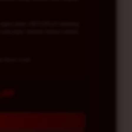
, segera akses VIRTUSPLAY sekarang
t yang tepat. Selamat berburu maxwin
ai hiburan semata.
LAY