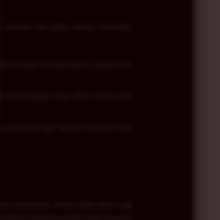
 pemain elit yang sering mencetak
 pada momen-momen gacor yang kamu
me kemenangan akan lebih terasa jika
 yang tepat agar sensasi maxwin bisa
npa kompromi. Kamu tidak perlu lagi
stikan setiap transaksi data berjalan