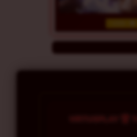
LOGIN
VIRTUSPLAY 🏆 Tr