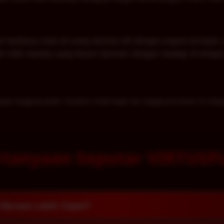
an bedanya main di ruang taruhan elit dengan
engine
tercepat
h milik mereka yang berani bermain dengan strategi di tempa
ngan tanggung jawab. Gunakan modal dingin dan anggap permainan ini sebag
rtanyaan Seputar VIRTUSP
Berasa Lebih Cepat?