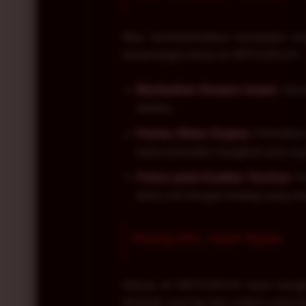
Mau memaksimalkan kecepatan engi
kemenangan besar di VIRTUSPLAY:
Manfaatkan Respon Instan:
Guna
deteksi.
Pantau Ritme Engine:
Perhatikan
kamu konsisten mengikuti arus eng
Fokus pada Kualitas Taruhan:
Ka
kamu raih dengan strategi yang ma
Ruang Elit, Hasil Nyata
Intinya, di VIRTUSPLAY kami mengha
khawatir soal
lag
atau sistem yang ti