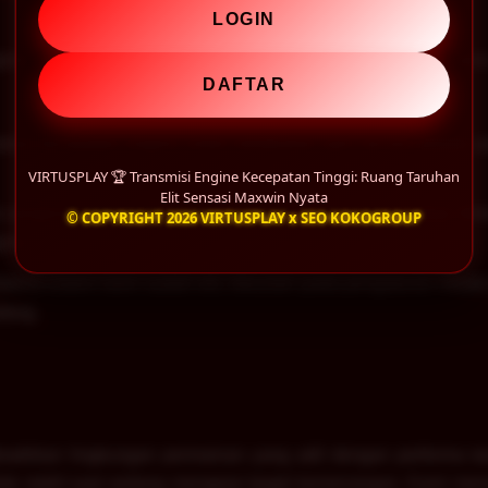
LOGIN
ne untuk hasil yang lebih memuaskan? Ikuti strategi para
DAFTAR
kan kecepatan engine untuk melakukan
spin
secara presisi
VIRTUSPLAY 🏆 Transmisi Engine Kecepatan Tinggi: Ruang Taruhan
Elit Sensasi Maxwin Nyata
 pergerakan simbol pada transmisi cepat kami; biasanya rit
© COPYRIGHT 2026 VIRTUSPLAY x SEO KOKOGROUP
ine.
rena sistem kami sudah elit, fokuslah pada pengaturan modal
tang.
dirkan lingkungan permainan yang adil dengan performa ta
dak stabil saat sedang mengejar target kemenangan. Kami mema