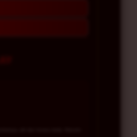
pon taruhan kamu bakal instan tanpa
if, bikin sensasi main jadi lebih
i lebih transparan dan nyata.
LAY
uhannya, elit dan kerasa beda. Maxwin-