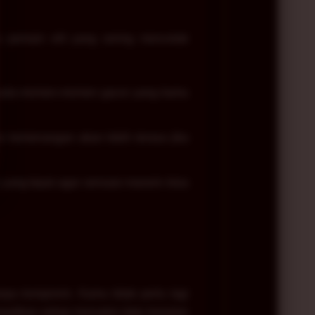
 pemain elit yang sering mencetak
 pada momen-momen gacor yang kamu
me kemenangan akan lebih terasa jika
 yang tepat agar sensasi maxwin bisa
npa kompromi. Kamu tidak perlu lagi
stikan setiap transaksi data berjalan