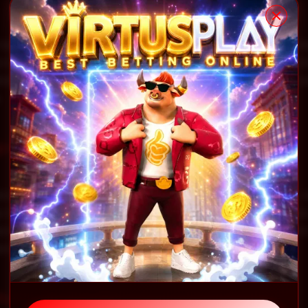
 ngebut dan berkelas? Wajar kalau para pemain pro kini menet
ma engine yang lemot saat momen krusial. Nah, VIRTUSPLAY te
dirkan ruang taruhan elit yang mampu memproses setiap put
.
ine Kecepatan Tinggi
rena taruhan sering tertahan (
delay
) saat server sedang 
ata permainan dikirim melalui jalur prioritas tanpa hambatan
mainan kamu terasa lebih responsif. Ruang taruhan kami dides
in terbuka lebar tanpa gangguan teknis.
Ruang Taruhan Elit