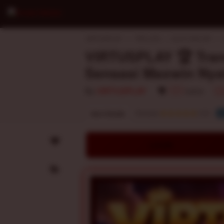
VIRTUSPLAY
TIPS JITU
SLOT GACOR
VIRTUSPLAY 🏆 Trans
Sensasi Maxwin Nya
By
VIRTUSPLAY
777
sales
S
5.00
Reviews
5.00
Item Details
99
stars
LOGIN