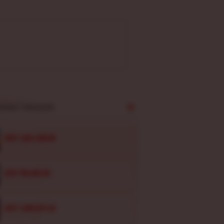
NANG TERAKHIR
ar****o8
IDR 1,661,338.00
Sweet Bonanza
at****r6
IDR 740,402.60
Kadita Ocean
di****n4
IDR 1,809,831.02
Fortune Tiger