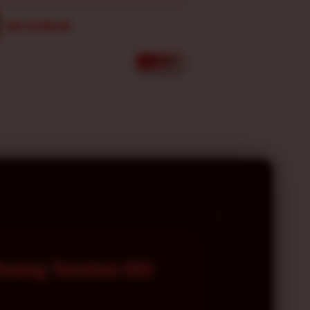
al****a5
IDR 727,892.68
Wild Bounty
INNER
LIVE FEED
ri****o4
IDR 1,573,786.00
Fortune Tiger
ni****o3
IDR 871,528.00
Sugar Rush
at****r0
IDR 805,288.00
Kadita Ocean
at****r9
IDR 887,323.00
King of Spear
uang Taruhan Elit