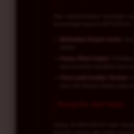
Mau memaksimalkan kecepatan engi
kemenangan besar di VIRTUSPLAY:
Manfaatkan Respon Instan:
Guna
deteksi.
Pantau Ritme Engine:
Perhatikan
kamu konsisten mengikuti arus eng
Fokus pada Kualitas Taruhan:
Ka
kamu raih dengan strategi yang ma
Ruang Elit, Hasil Nyata
Intinya, di VIRTUSPLAY kami mengha
khawatir soal
lag
atau sistem yang ti