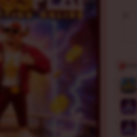
kilat.
V
i
e
w
l
i
c
e
PEME
n
s
e
d
e
t
a
i
l
s