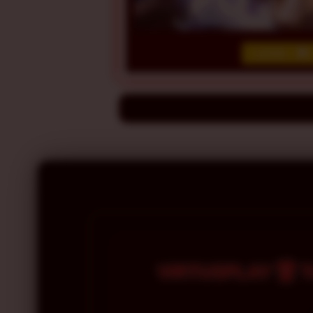
LOGIN
VIRTUSPLAY 🏆 Tr