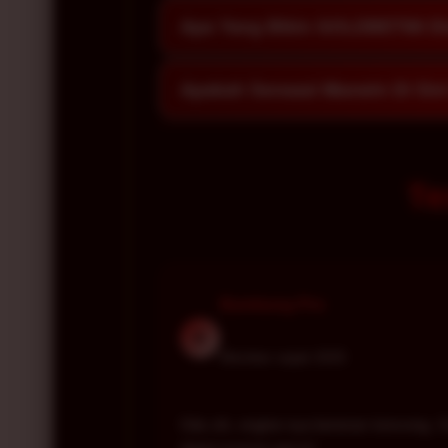
Kita pakai sistem transmisi engine
Apa Yang Bikin GOLDBET88 Dis
delay.
Sistem kami dibangun buat kenyam
Apakah Sensasi Maxwin Di Sin
berkelas.
Bener banget! Karena sistem engine 
Te
Bambang Pro
B
Member sejak 2025
Gila sih, engine-nya beneran kenceng. Ga