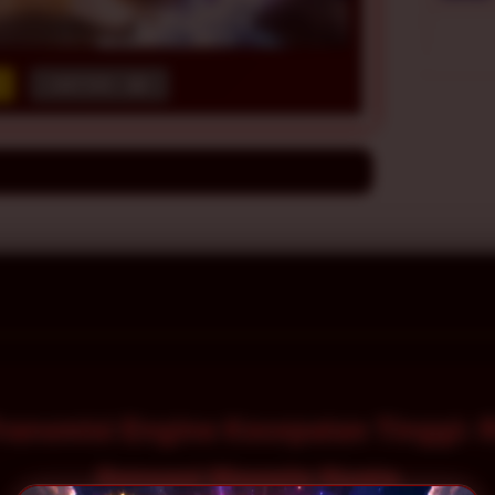
DAFTAR
UPDATE W
ansmisi Engine Kecepatan Tinggi: R
Sensasi Maxwin Nyata