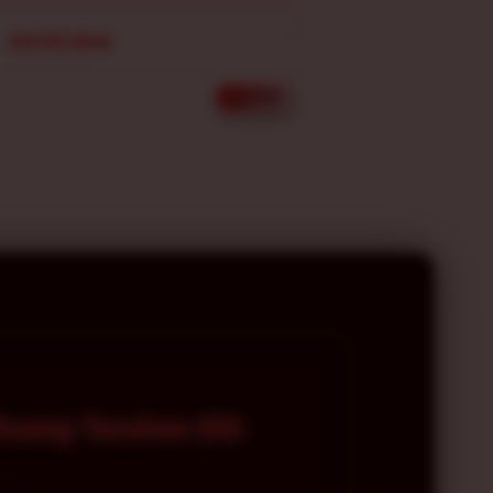
sa****a6
IDR 878,148.66
Kadita Ocean
INNER
LIVE FEED
ma****i3
IDR 2,326,090.00
Gatot Kaca
ra****a7
IDR 1,945,443.00
Fortune Tiger
at****r6
IDR 2,297,709.00
Wild Bounty
bi****a6
IDR 1,229,375.00
Kadita Ocean
uang Taruhan Elit