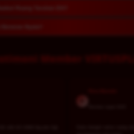
 terbaru yang didesain buat kecepatan tinggi. Jadi, res
ebut Ruang Taruhan Elit?
anan maksimal dengan antarmuka yang clean dan respons
i Beneran Nyata?
kita stabil dan fair, peluang kamu buat dapetin maxwin jad
stimoni Member VIRTUSP
Rina Maxwin
R
Member sejak 2025
k ada tuh istilah lag pas lagi
Suka banget sama ruang tar