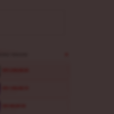
NANG TERAKHIR
ni****o8
IDR 2,558,492.00
Kadita Ocean
ni****o3
IDR 1,503,402.76
Spaceman
ka****u6
IDR 440,567.96
Spaceman