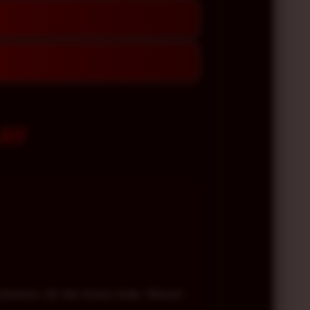
pon taruhan kamu bakal instan tanpa
if, bikin sensasi main jadi lebih
i lebih transparan dan nyata.
LAY
uhannya, elit dan kerasa beda. Maxwin-