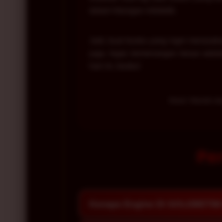
dalam hitungan milidetik.
Jadi, buat bosku yang ingin merasak
juga. Ingat, kemenangan besar adala
hari ini, bosku!
Noted: Mainlah de
Pe
Kenapa Engine Di GOLDBET88 