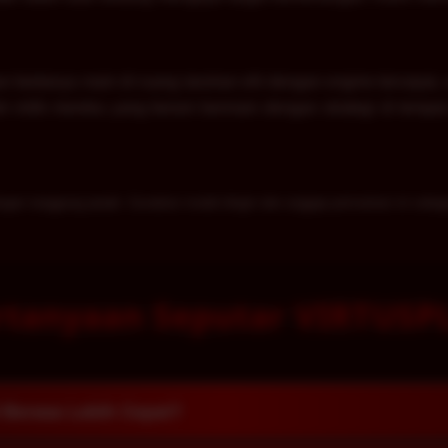
an bedanya main di ruang taruhan elit dengan
engine
tercepat
h milik mereka yang berani bermain dengan strategi di tempa
ngan tanggung jawab. Gunakan modal dingin dan anggap permainan ini sebag
rtanyaan Seputar VIRTUSP
Berasa Lebih Cepat?