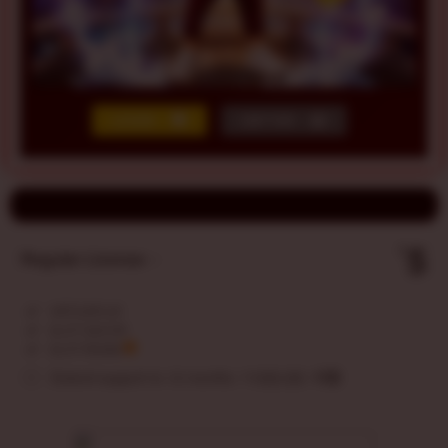
LOGIN
DAFTAR
Show More
5
$
Regular License
Regular
Included:
VIRTUSPLAY
License
Included:
SLOT GACOR
SELECTED
Included:
SLOT RESMI
88
$
100.00
10
Extend support to 12 months
$
$
Maksimalkan
hoki Anda di
VIRTUSPLAY!