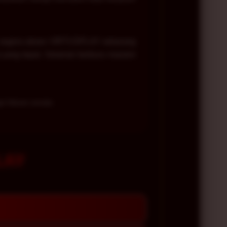
, segera akses VIRTUSPLAY sekarang
t yang tepat. Selamat berburu maxwin
ai hiburan semata.
LAY