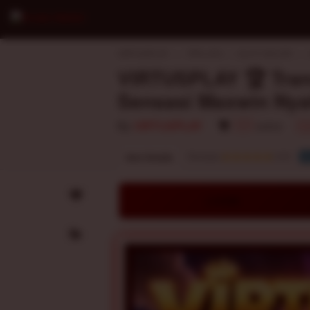
VIRTUSPLAY
TIPS JITU
SLOT GACOR
VIRTUSPLAY 🏆 Trans
Sensasi Maxwin Nya
By
VIRTUSPLAY
777
sales
S
5.00
Reviews
5.00
Item Details
99
stars
LOGIN