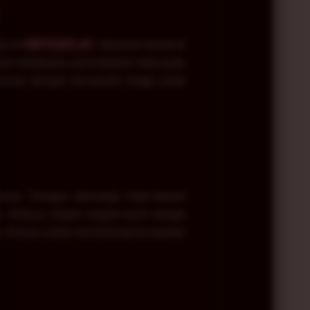
ap di
VIRTUSPLAY
. Masalah klasik di
lah melakukan perombakan total pada
aran dengan kecepatan tinggi untuk
ramai. Dengan teknologi
High-Speed
. Artinya, respon engine kami sangat
ain khusus untuk mendukung kecepatan