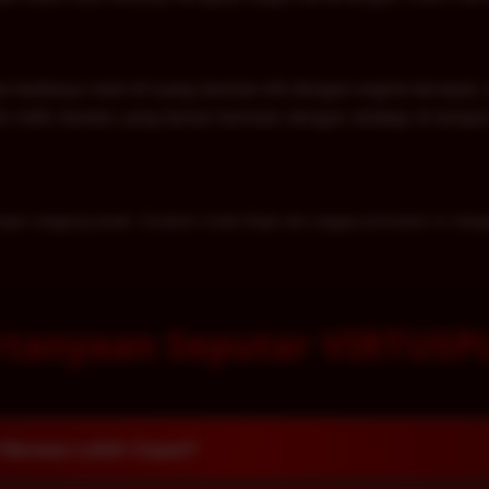
an bedanya main di ruang taruhan elit dengan
engine
tercepat
h milik mereka yang berani bermain dengan strategi di tempa
ngan tanggung jawab. Gunakan modal dingin dan anggap permainan ini sebag
rtanyaan Seputar VIRTUSP
Berasa Lebih Cepat?