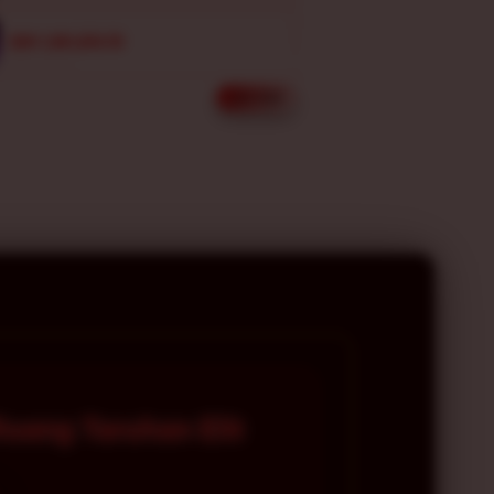
sa****a3
IDR 1,951,874.70
Spaceman
INNER
LIVE FEED
di****n6
IDR 1,099,487.98
Chocolate Deluxe
al****a5
IDR 1,011,123.00
Starlight Princess
bi****a8
IDR 1,589,432.00
Spaceman
sa****a4
IDR 2,886,037.00
Kadita Ocean
uang Taruhan Elit