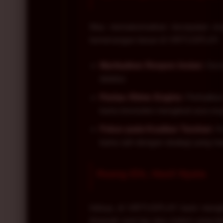
Mau memaksimalkan kecepatan engi
kemenangan besar di VIRTUSPLAY:
Manfaatkan Respon Instan:
Guna
deteksi.
Pantau Ritme Engine:
Perhatikan
kamu konsisten mengikuti arus eng
Fokus pada Kualitas Taruhan:
Ka
kamu raih dengan strategi yang ma
Ruang Elit, Hasil Nyata
Intinya, di VIRTUSPLAY kami mengha
khawatir soal
lag
atau sistem yang ti