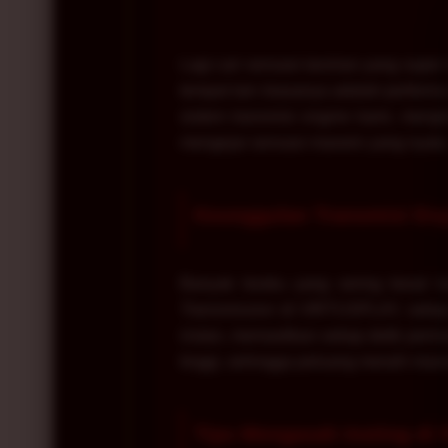
Lagi cari sensasi taruhan yang super
tempat lain biasanya adalah perfor
sistem transmisi
engine
kami, mengha
mengejar sensasi maxwin yang nyata
Keunggulan Transmisi Eng
Banyak bosku yang sering kesal ka
Transmission
di VIRTUSPLAY, setiap d
instan, memastikan setiap detik per
tinggi, sehingga peluang meraih maxw
Tips Mengasah Insting di 