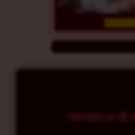
LOGIN
VIRTUSPLAY 🏆 Tr