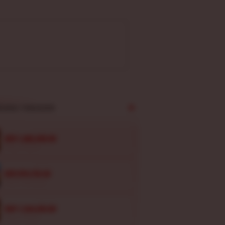
NANG TERAKHIR
ri****o6
IDR 1,682,365.00
King of Spear
ni****o4
IDR 874,733.36
Sweet Bonanza
bi****a4
IDR 1,224,292.80
King of Spear