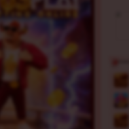
kilat.
V
i
e
w
l
i
c
e
PEME
n
s
e
d
e
t
a
i
l
s