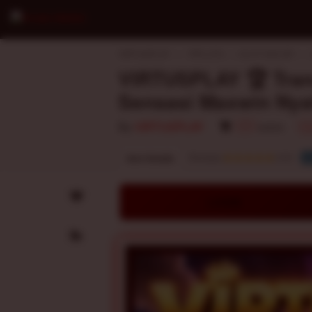
VIRTUSPLAY
TIPS JITU
SLOT GACOR
VIRTUSPLAY 🏆 Trans
Sensasi Maxwin Nya
By
VIRTUSPLAY
777
sales
S
5.00
Reviews
5.00
Item Details
99
stars
LOGIN