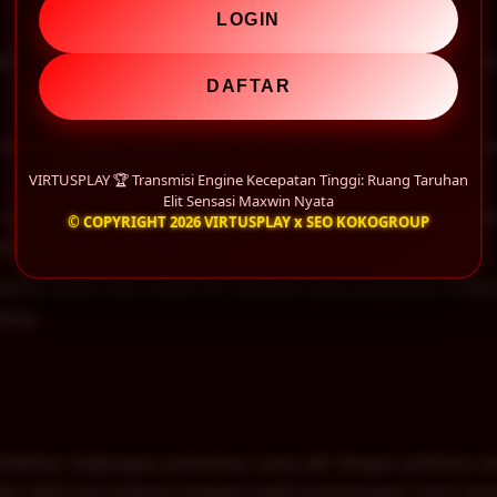
LOGIN
ne untuk hasil yang lebih memuaskan? Ikuti strategi para
DAFTAR
kan kecepatan engine untuk melakukan
spin
secara presisi
VIRTUSPLAY 🏆 Transmisi Engine Kecepatan Tinggi: Ruang Taruhan
Elit Sensasi Maxwin Nyata
 pergerakan simbol pada transmisi cepat kami; biasanya rit
© COPYRIGHT 2026 VIRTUSPLAY x SEO KOKOGROUP
ine.
rena sistem kami sudah elit, fokuslah pada pengaturan modal
tang.
dirkan lingkungan permainan yang adil dengan performa ta
dak stabil saat sedang mengejar target kemenangan. Kami mema