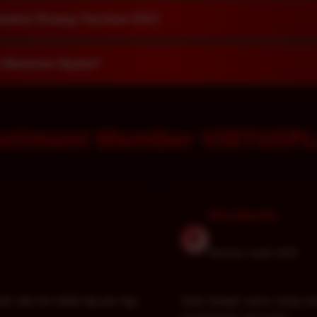
 terbaru yang didesain buat kecepatan tinggi. Jadi, res
ebut Ruang Taruhan Elit?
anan maksimal dengan antarmuka yang clean dan respons
i Beneran Nyata?
kita stabil dan fair, peluang kamu buat dapetin maxwin jad
stimoni Member VIRTUSP
Rina Maxwin
R
Member sejak 2025
k ada tuh istilah lag pas lagi
Suka banget sama ruang tar