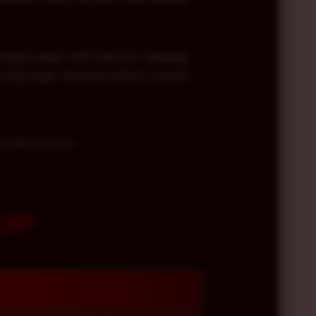
, segera akses VIRTUSPLAY sekarang
t yang tepat. Selamat berburu maxwin
ai hiburan semata.
LAY