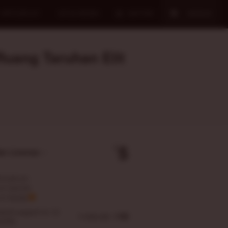
VIRTUSPLAY
SITUS RESMI
DAFTAR
MASUK
uang Taruhan Elit
5
$
ar License
88
lar License
$
SELECTED
luded:
RTUSPLAY
luded:
imalkan hoki Anda di VIRTUSPLAY!
OT GACOR
luded:
OT RESMI
kung infrastruktur web modern anti-lag
 menjamin kelancaran putaran dan
tend support to 12
100.00
10
$
$
es penarikan dana besar tuntas secepat
nths