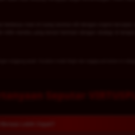
an bedanya main di ruang taruhan elit dengan
engine
tercepat
h milik mereka yang berani bermain dengan strategi di tempa
ngan tanggung jawab. Gunakan modal dingin dan anggap permainan ini sebag
rtanyaan Seputar VIRTUSP
Berasa Lebih Cepat?