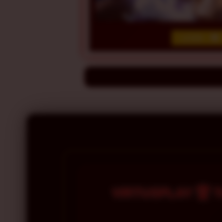
LOGIN
VIRTUSPLAY 🏆 Tr