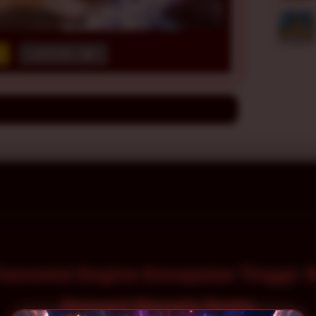
DAFTAR
UPDATE W
ansmisi Engine Kecepatan Tinggi: R
Sensasi Maxwin Nyata