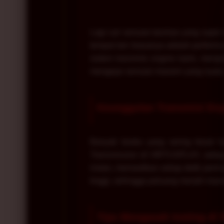
Lagi cari sensasi taruhan yang super
tempat lain biasanya adalah perfor
sistem transmisi
engine
kami, mengha
mengejar sensasi maxwin yang nyata
Keunggulan Transmisi Eng
Banyak bosku yang sering kesal ka
Transmission
di VIRTUSPLAY, setiap d
instan, memastikan setiap detik per
tinggi, sehingga peluang meraih maxw
Tips Mengasah Insting di 