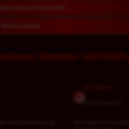
 terbaru yang didesain buat kecepatan tinggi. Jadi, res
ebut Ruang Taruhan Elit?
anan maksimal dengan antarmuka yang clean dan respons
i Beneran Nyata?
kita stabil dan fair, peluang kamu buat dapetin maxwin jad
stimoni Member VIRTUSP
Rina Maxwin
R
Member sejak 2025
k ada tuh istilah lag pas lagi
Suka banget sama ruang tar