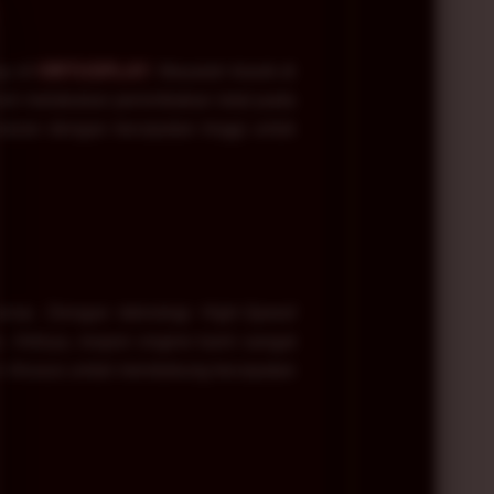
ap di
VIRTUSPLAY
. Masalah klasik di
lah melakukan perombakan total pada
aran dengan kecepatan tinggi untuk
ramai. Dengan teknologi
High-Speed
. Artinya, respon engine kami sangat
ain khusus untuk mendukung kecepatan