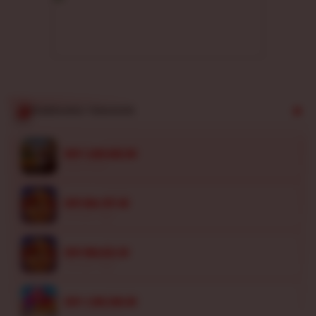
Didukung
infrastruktur
web modern
anti-lag yang
menjamin
kelancaran
putaran dan
proses
PEMENANG TERAKHIR
penarikan
dana besar
al****a0
tuntas
IDR 1,835,002.00
Gatot Kaca
secepat kilat.
al****a8
V
IDR 604,187.48
i
Fortune Tiger
e
at****r9
w
IDR 968,022.30
l
Fortune Tiger
i
c
ka****u5
IDR 1,585,506.08
e
Sweet Bonanza