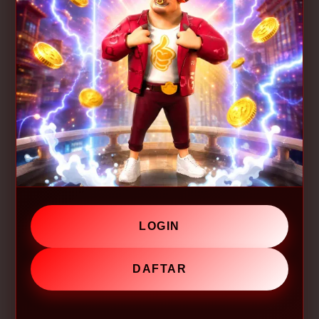
LOGIN
DAFTAR