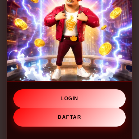
LOGIN
DAFTAR