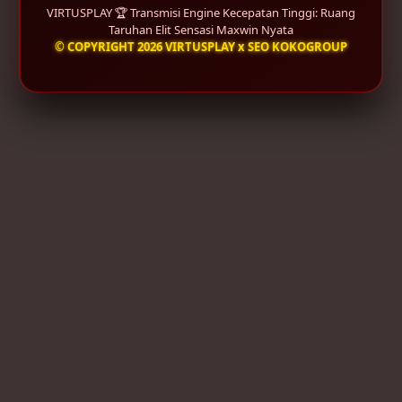
VIRTUSPLAY 🏆 Transmisi Engine Kecepatan Tinggi: Ruang
Taruhan Elit Sensasi Maxwin Nyata
© COPYRIGHT 2026 VIRTUSPLAY x SEO KOKOGROUP