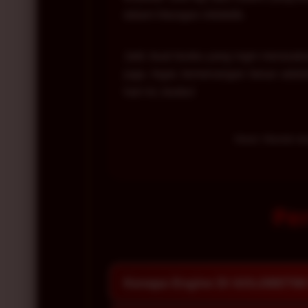
dalam hitungan milidetik.
Jadi, buat bosku yang ingin merasak
juga. Ingat, kemenangan besar adala
hari ini, bosku!
Noted: Mainlah de
Pe
Kenapa Engine Di GOLDBET88 