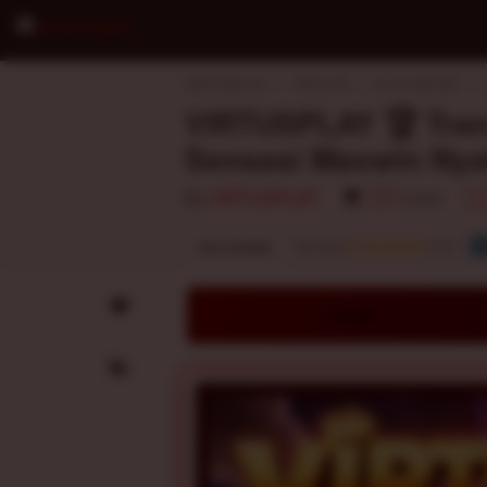
VIRTUSPLAY
TIPS JITU
SLOT GACOR
VIRTUSPLAY 🏆 Trans
Sensasi Maxwin Nya
By
VIRTUSPLAY
777
sales
S
5.00
Reviews
5.00
Item Details
99
stars
LOGIN