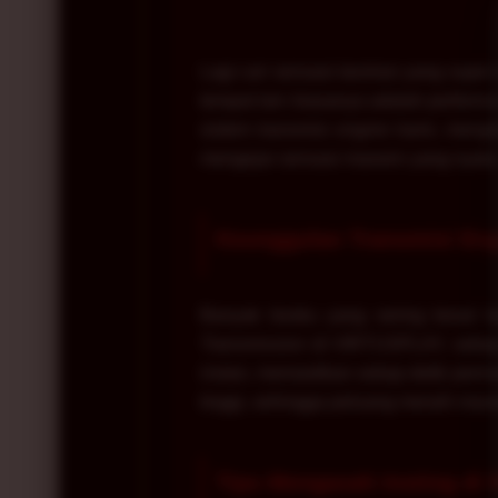
Lagi cari sensasi taruhan yang super
tempat lain biasanya adalah perfor
sistem transmisi
engine
kami, mengha
mengejar sensasi maxwin yang nyata
Keunggulan Transmisi Eng
Banyak bosku yang sering kesal ka
Transmission
di VIRTUSPLAY, setiap d
instan, memastikan setiap detik per
tinggi, sehingga peluang meraih maxw
Tips Mengasah Insting di 