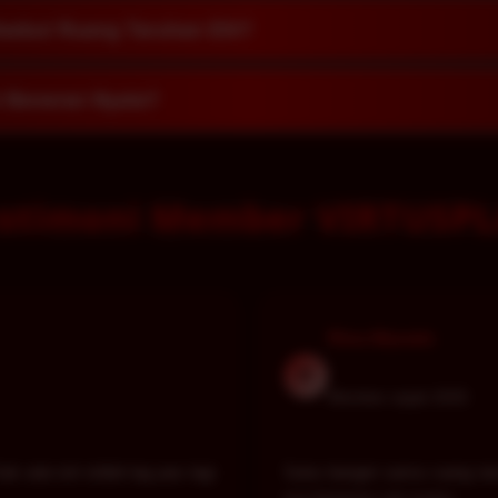
 terbaru yang didesain buat kecepatan tinggi. Jadi, res
ebut Ruang Taruhan Elit?
anan maksimal dengan antarmuka yang clean dan respons
i Beneran Nyata?
kita stabil dan fair, peluang kamu buat dapetin maxwin jad
stimoni Member VIRTUSP
Rina Maxwin
R
Member sejak 2025
k ada tuh istilah lag pas lagi
Suka banget sama ruang tar