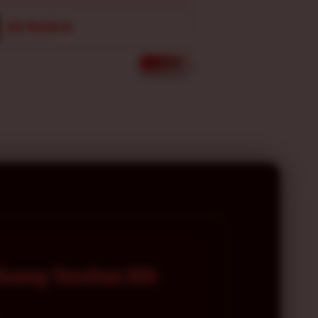
at****r4
IDR 2,784,113.00
Kadita Ocean
ni****o4
INNER
LIVE FEED
IDR 2,571,663.00
Gatot Kaca
re****a5
IDR 1,077,373.00
Kadita Ocean
re****a8
IDR 1,992,276.00
Sweet Bonanza
uang Taruhan Elit