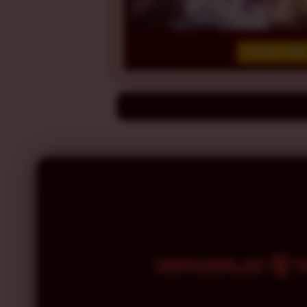
LOGIN
VIRTUSPLAY 🏆 Tr