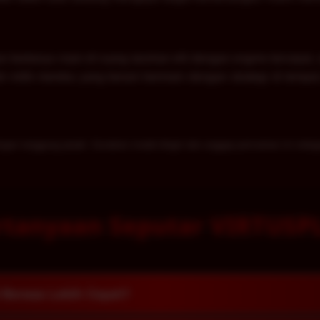
an bedanya main di ruang taruhan elit dengan
engine
tercepat
h milik mereka yang berani bermain dengan strategi di tempa
ngan tanggung jawab. Gunakan modal dingin dan anggap permainan ini sebag
rtanyaan Seputar VIRTUSP
Berasa Lebih Cepat?