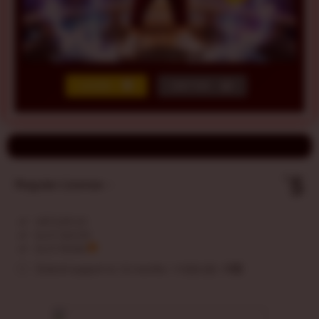
LOGIN
DAFTAR
Show More
5
$
Regular License
Regular
Included:
VIRTUSPLAY
License
Included:
SLOT GACOR
SELECTED
Included:
SLOT RESMI
88
$
100.00
10
Extend support to 12 months
$
$
Maksimalkan
hoki Anda di
VIRTUSPLAY!