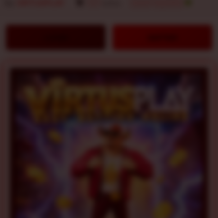
By
VIRTUSPLAY
777
sales
SLOT GACOR
LOGIN
DAFTAR