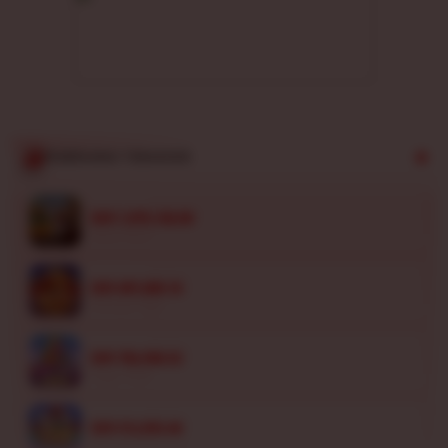
Didukung
infrastruktur
web modern
anti-lag yang
menjamin
kelancaran
putaran dan
proses
PEMENANG TERAKHIR
penarikan
dana besar
ni****o9
tuntas
IDR 1,975,136.00
Gatot Kaca
secepat kilat.
bi****a1
V
IDR 497,689.16
i
Fortune Tiger
e
re****a3
w
IDR 782,596.52
l
Sugar Rush
i
c
ar****o2
IDR 512,953.46
e
Starlight Princess