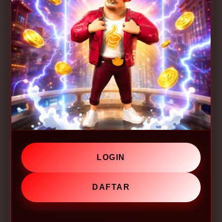
LOGIN
DAFTAR