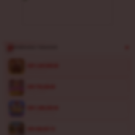
Didukung
infrastruktur
web modern
anti-lag yang
menjamin
kelancaran
putaran dan
proses
PEMENANG TERAKHIR
penarikan
dana besar
vi****o6
tuntas
IDR 1,637,655.00
Wild Bounty
secepat kilat.
ar****o2
V
IDR 778,339.08
i
Lucky Neko
e
vi****o4
w
IDR 1,893,393.94
l
Starlight Princess
i
c
ka****u9
IDR 426,027.72
e
Gatot Kaca