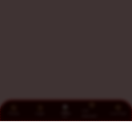
Link
Promo
Login
Daftar
Live Chat
Alternatif