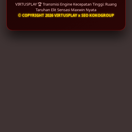
VIRTUSPLAY 🏆 Transmisi Engine Kecepatan Tinggi: Ruang
Taruhan Elit Sensasi Maxwin Nyata
© COPYRIGHT 2026 VIRTUSPLAY x SEO KOKOGROUP