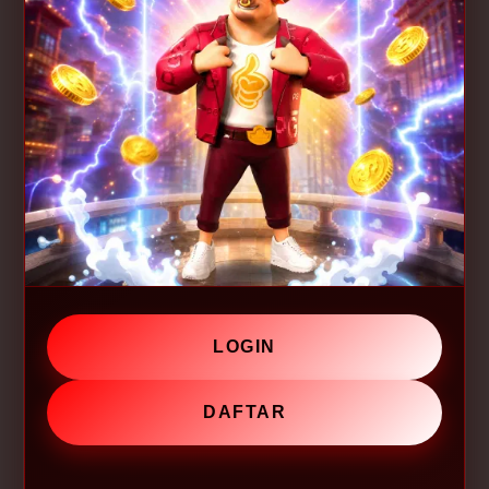
LOGIN
DAFTAR