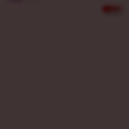
n
s
UPDATE WINNER
LIVE FEED
ra****a4
e
IDR 1,952,233.00
d
Sugar Rush
e
sa****a2
t
IDR 1,733,459.50
a
Lucky Neko
i
l
la****u5
IDR 2,415,319.00
s
Lucky Neko
al****a1
IDR 2,285,200.00
Sweet Bonanza