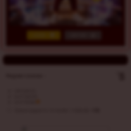
LOGIN
DAFTAR
Show More
5
$
Regular License
Regular
Included:
VIRTUSPLAY
License
Included:
SLOT GACOR
SELECTED
Included:
SLOT RESMI
88
$
100.00
10
Extend support to 12 months
$
$
Maksimalkan
hoki Anda di
VIRTUSPLAY!