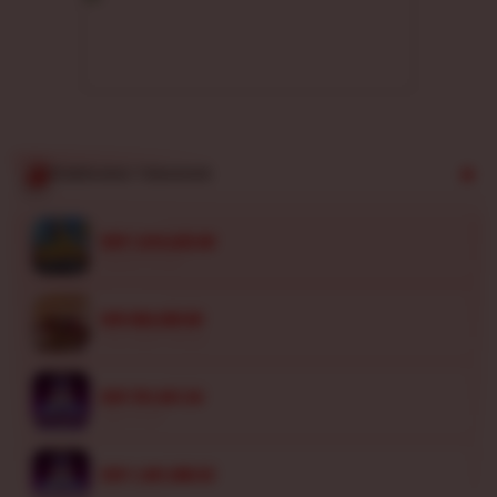
Didukung
infrastruktur
web modern
anti-lag yang
menjamin
kelancaran
putaran dan
proses
PEMENANG TERAKHIR
penarikan
dana besar
ri****o3
tuntas
IDR 1,814,425.00
Kadita Ocean
secepat kilat.
la****u5
V
IDR 803,509.80
i
Chocolate Deluxe
e
bi****a6
w
IDR 761,941.54
l
Spaceman
i
c
di****n0
IDR 1,481,088.92
e
Spaceman