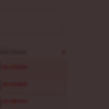
NANG TERAKHIR
sa****a6
IDR 1,110,878.00
Starlight Princess
la****u1
IDR 2,012,863.84
Kadita Ocean
ma****i0
IDR 1,880,710.18
Gatot Kaca