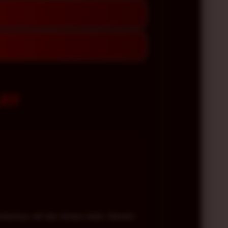
pon taruhan kamu bakal instan tanpa
if, bikin sensasi main jadi lebih
i lebih transparan dan nyata.
LAY
uhannya, elit dan kerasa beda. Maxwin-