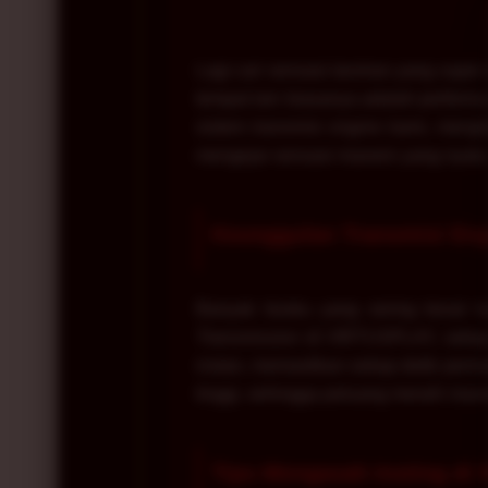
Lagi cari sensasi taruhan yang super
tempat lain biasanya adalah perfor
sistem transmisi
engine
kami, mengha
mengejar sensasi maxwin yang nyata
Keunggulan Transmisi Eng
Banyak bosku yang sering kesal ka
Transmission
di VIRTUSPLAY, setiap d
instan, memastikan setiap detik per
tinggi, sehingga peluang meraih maxw
Tips Mengasah Insting di 