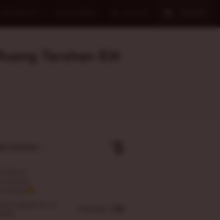
VIRTUSPLAY
SITUS RESMI
DAFTAR
MASUK
uang Taruhan Elit
5
$
ar License
88
lar License
$
SELECTED
luded:
RTUSPLAY
luded:
imalkan hoki Anda di VIRTUSPLAY!
OT GACOR
luded:
OT RESMI
kung infrastruktur web modern anti-lag
 menjamin kelancaran putaran dan
tend support to 12
100.00
10
$
$
es penarikan dana besar tuntas secepat
nths