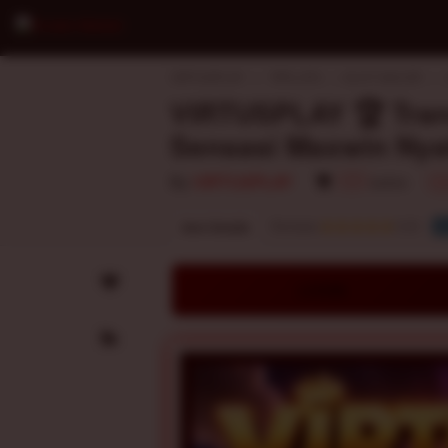
VIRTUSPLAY
TIPS JITU
SLOT GACOR
VIRTUSPLAY 🏆 Trans
Sensasi Maxwin Nya
By
VIRTUSPLAY
777
sales
S
5.00
Reviews
5.00
Item Details
99
stars
LOGIN