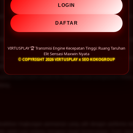
LOGIN
ne untuk hasil yang lebih memuaskan? Ikuti strategi para
DAFTAR
kan kecepatan engine untuk melakukan
spin
secara presisi
VIRTUSPLAY 🏆 Transmisi Engine Kecepatan Tinggi: Ruang Taruhan
Elit Sensasi Maxwin Nyata
 pergerakan simbol pada transmisi cepat kami; biasanya rit
© COPYRIGHT 2026 VIRTUSPLAY x SEO KOKOGROUP
ine.
rena sistem kami sudah elit, fokuslah pada pengaturan modal
tang.
dirkan lingkungan permainan yang adil dengan performa ta
dak stabil saat sedang mengejar target kemenangan. Kami mema