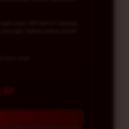
, segera akses VIRTUSPLAY sekarang
t yang tepat. Selamat berburu maxwin
ai hiburan semata.
LAY