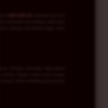
ap di
VIRTUSPLAY
. Masalah klasik di
lah melakukan perombakan total pada
aran dengan kecepatan tinggi untuk
ramai. Dengan teknologi
High-Speed
. Artinya, respon engine kami sangat
ain khusus untuk mendukung kecepatan