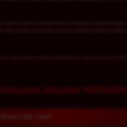
an bedanya main di ruang taruhan elit dengan
engine
tercepat
h milik mereka yang berani bermain dengan strategi di tempa
ngan tanggung jawab. Gunakan modal dingin dan anggap permainan ini sebag
rtanyaan Seputar VIRTUSP
Berasa Lebih Cepat?