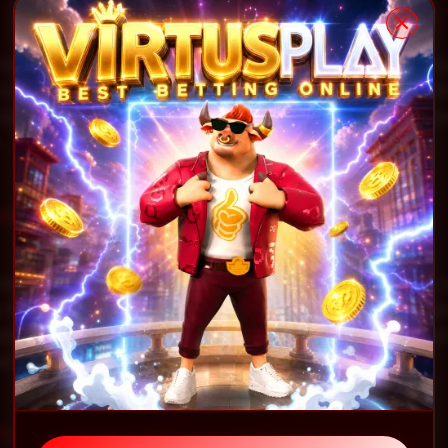
 ngebut dan berkelas? Wajar kalau para pemain pro kini menet
ma engine yang lemot saat momen krusial. Nah, VIRTUSPLAY te
dirkan ruang taruhan elit yang mampu memproses setiap put
.
ine Kecepatan Tinggi
rena taruhan sering tertahan (
delay
) saat server sedang 
ata permainan dikirim melalui jalur prioritas tanpa hambatan
mainan kamu terasa lebih responsif. Ruang taruhan kami dides
in terbuka lebar tanpa gangguan teknis.
Ruang Taruhan Elit