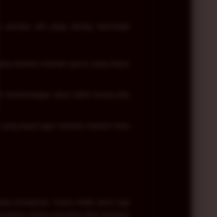
 pemain elit yang sering mencetak
 pada momen-momen gacor yang kamu
me kemenangan akan lebih terasa jika
 yang tepat agar sensasi maxwin bisa
npa kompromi. Kamu tidak perlu lagi
stikan setiap transaksi data berjalan