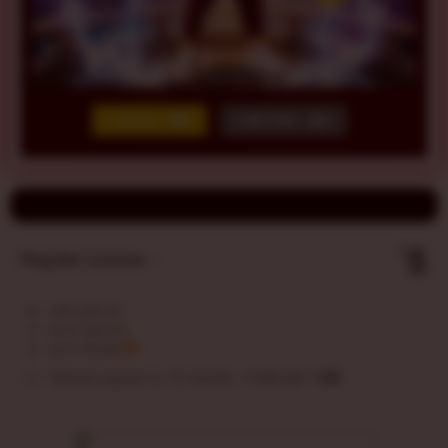
LOGIN
DAFTAR
Show More
5
$
Regular License
Regular
Included:
VIRTUSPLAY
License
Included:
SLOT GACOR
SELECTED
Included:
SLOT RESMI
88
$
100.00
10
Extend support to 12 months
$
$
Maksimalkan
hoki Anda di
VIRTUSPLAY!