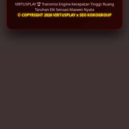
VIRTUSPLAY 🏆 Transmisi Engine Kecepatan Tinggi: Ruang
Taruhan Elit Sensasi Maxwin Nyata
© COPYRIGHT 2026 VIRTUSPLAY x SEO KOKOGROUP