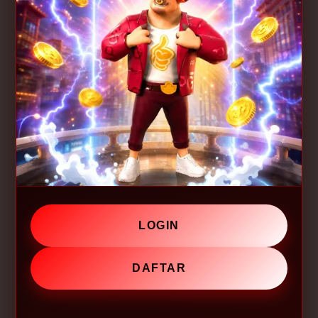
LOGIN
DAFTAR