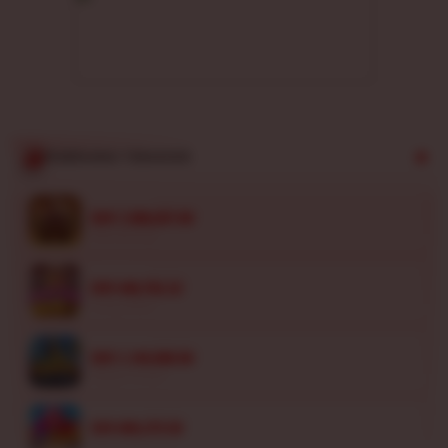
Didukung
infrastruktur
web modern
anti-lag yang
menjamin
kelancaran
putaran dan
proses
PEMENANG TERAKHIR
penarikan
dana besar
ma****i4
tuntas
IDR 1,588,837.00
Wild Bounty
secepat kilat.
vi****o6
V
IDR 448,762.22
i
Lucky Neko
e
ra****a4
w
IDR 1,145,808.96
l
Kadita Ocean
i
c
al****a7
IDR 609,275.58
e
Sweet Bonanza