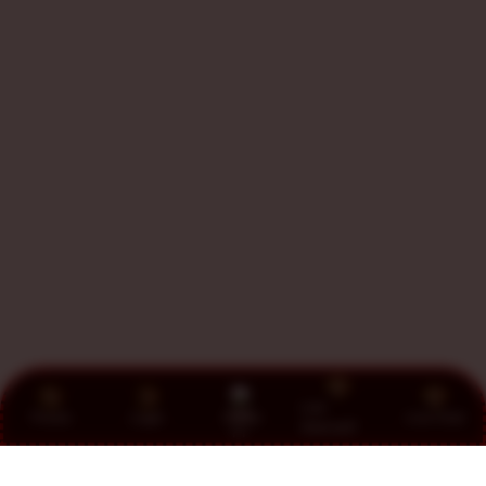
Link
Promo
Login
Daftar
Live Chat
Alternatif