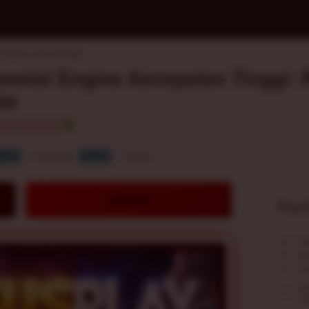
AKSES LOGIN RESMI
misi Engine Kecepatan Tinggi: R
ta
LOT GACOR
Comments
Support
9.999
999.888
DAFTAR
Regul
Regu
Inc
VI
Inc
Maks
SL
Inc
SL
Didu
yang
Ex
pros
mo