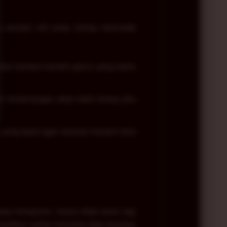
 pemain elit yang sering mencetak
 pada momen-momen gacor yang kamu
me kemenangan akan lebih terasa jika
 yang tepat agar sensasi maxwin bisa
npa kompromi. Kamu tidak perlu lagi
stikan setiap transaksi data berjalan