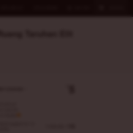
VIRTUSPLAY
SITUS RESMI
DAFTAR
MASUK
uang Taruhan Elit
5
$
ar License
88
lar License
$
SELECTED
luded:
RTUSPLAY
luded:
imalkan hoki Anda di VIRTUSPLAY!
OT GACOR
luded:
OT RESMI
kung infrastruktur web modern anti-lag
 menjamin kelancaran putaran dan
tend support to 12
100.00
10
$
$
es penarikan dana besar tuntas secepat
nths