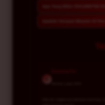
Kita pakai sistem transmisi engine
Apa Yang Bikin GOLDBET88 Dis
delay.
Sistem kami dibangun buat kenyam
Apakah Sensasi Maxwin Di Sin
berkelas.
Bener banget! Karena sistem engine 
Te
Bambang Pro
B
Member sejak 2025
Gila sih, engine-nya beneran kenceng. Ga